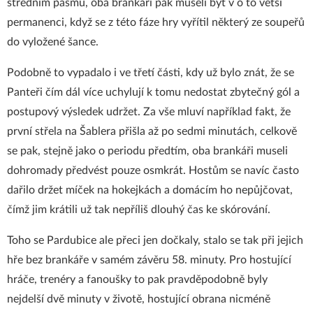
středním pásmu, oba brankáři pak museli být v o to větší
permanenci, když se z této fáze hry vyřítil některý ze soupeřů
do vyložené šance.
Podobně to vypadalo i ve třetí části, kdy už bylo znát, že se
Panteři čím dál více uchylují k tomu nedostat zbytečný gól a
postupový výsledek udržet. Za vše mluví například fakt, že
první střela na Šablera přišla až po sedmi minutách, celkově
se pak, stejně jako o periodu předtím, oba brankáři museli
dohromady předvést pouze osmkrát. Hostům se navíc často
dařilo držet míček na hokejkách a domácím ho nepůjčovat,
čímž jim krátili už tak nepříliš dlouhý čas ke skórování.
Toho se Pardubice ale přeci jen dočkaly, stalo se tak při jejich
hře bez brankáře v samém závěru 58. minuty. Pro hostující
hráče, trenéry a fanoušky to pak pravděpodobně byly
nejdelší dvě minuty v životě, hostující obrana nicméně