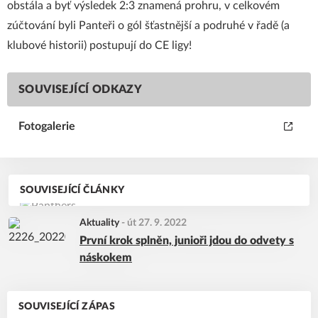
obstála a byť výsledek 2:3 znamená prohru, v celkovém
zúčtování byli Panteři o gól šťastnější a podruhé v řadě (a
klubové historii) postupují do CE ligy!
SOUVISEJÍCÍ ODKAZY
Fotogalerie
SOUVISEJÍCÍ ČLÁNKY
Aktuality
-
út 27. 9. 2022
První krok splněn, junioři jdou do odvety s
náskokem
SOUVISEJÍCÍ ZÁPAS