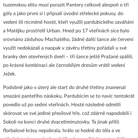
tuzemskou elitu musí porazit Pantery celkově alespoň o tři
góly a jako první si i připsali úvodní střelecké pokusy, do
vedení šli nicméně hosté, kteří využili pardubického zaváhání
a Matějku prostřelil Urban. Hned po 17 vteřinách sice bylo
srovnáno zásluhou Machatého, žádné další šance ale červení
využít nedokázali a naopak v závěru třetiny pořádali u své
branky den otevřených dveří – tři šance ještě Pražané spálili,
po krásné kombinaci ale černobílým dresům vrátil vedení
Ježek.
Podobně jako v úterý ale start do druhé třetiny znamenal
smazání panteřího náskoku, Pardubicím se to navíc tentokrát
povedlo už po sedmi vteřinách. Hosté následně odmítli
skórovat ve své jediné přesilové hře, což zdárně napodobili i
Sokoli na konci druhé dvacetiminutovky. Ta jinak příliš
florbalové krásy nepobrala, hrálo se hodně do těla a ve