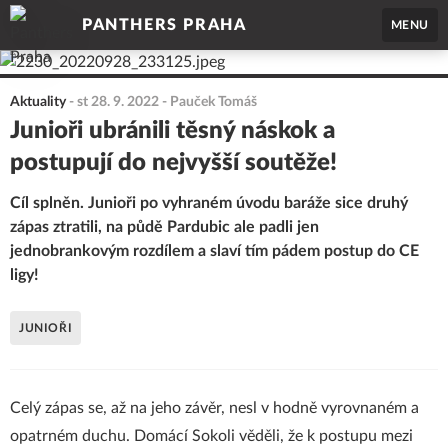
PANTHERS PRAHA
MENU
Aktuality
-
st 28. 9. 2022
- Pauček Tomáš
Junioři ubránili těsný náskok a
postupují do nejvyšší soutěže!
Cíl splněn. Junioři po vyhraném úvodu baráže sice druhý
zápas ztratili, na půdě Pardubic ale padli jen
jednobrankovým rozdílem a slaví tím pádem postup do CE
ligy!
JUNIOŘI
Celý zápas se, až na jeho závěr, nesl v hodně vyrovnaném a
opatrném duchu. Domácí Sokoli věděli, že k postupu mezi