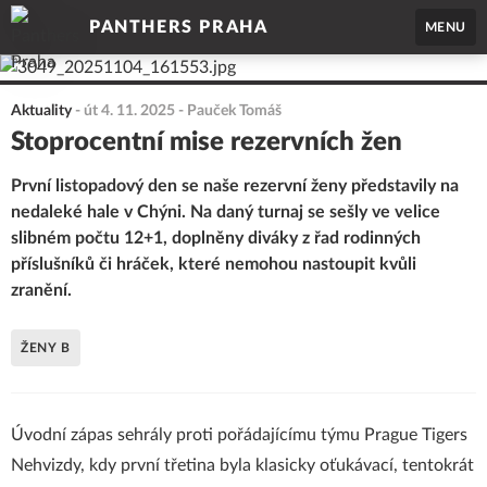
PANTHERS PRAHA
MENU
Aktuality
-
út 4. 11. 2025
- Pauček Tomáš
Stoprocentní mise rezervních žen
První listopadový den se naše rezervní ženy představily na
nedaleké hale v Chýni. Na daný turnaj se sešly ve velice
slibném počtu 12+1, doplněny diváky z řad rodinných
příslušníků či hráček, které nemohou nastoupit kvůli
zranění.
ŽENY B
Úvodní zápas sehrály proti pořádajícímu týmu Prague Tigers
Nehvizdy, kdy první třetina byla klasicky oťukávací, tentokrát