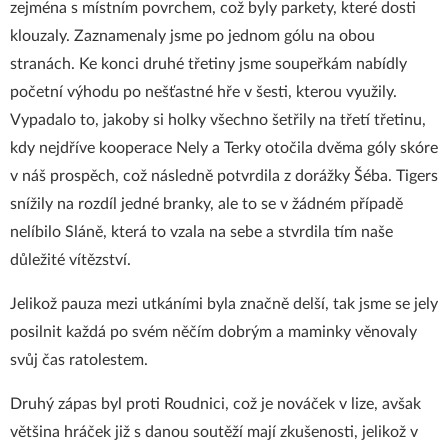
zejména s místním povrchem, což byly parkety, které dosti
klouzaly. Zaznamenaly jsme po jednom gólu na obou
stranách. Ke konci druhé třetiny jsme soupeřkám nabídly
početní výhodu po nešťastné hře v šesti, kterou využily.
Vypadalo to, jakoby si holky všechno šetřily na třetí třetinu,
kdy nejdříve kooperace Nely a Terky otočila dvěma góly skóre
v náš prospěch, což následně potvrdila z dorážky Šéba. Tigers
snížily na rozdíl jedné branky, ale to se v žádném případě
nelíbilo Sláně, která to vzala na sebe a stvrdila tím naše
důležité vítězství.
Jelikož pauza mezi utkáními byla značně delší, tak jsme se jely
posilnit každá po svém něčím dobrým a maminky věnovaly
svůj čas ratolestem.
Druhý zápas byl proti Roudnici, což je nováček v lize, avšak
většina hráček již s danou soutěží mají zkušenosti, jelikož v