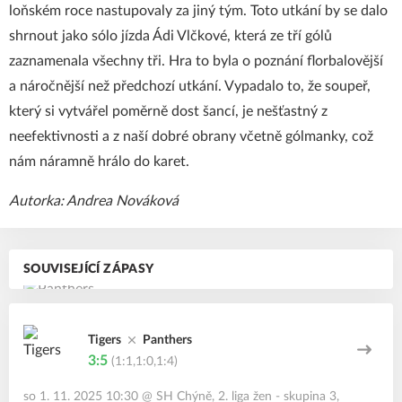
loňském roce nastupovaly za jiný tým. Toto utkání by se dalo
shrnout jako sólo jízda Ádi Vlčkové, která ze tří gólů
zaznamenala všechny tři. Hra to byla o poznání florbalovější
a náročnější než předchozí utkání. Vypadalo to, že soupeř,
který si vytvářel poměrně dost šancí, je nešťastný z
neefektivnosti a z naší dobré obrany včetně gólmanky, což
nám náramně hrálo do karet.
Autorka: Andrea Nováková
SOUVISEJÍCÍ ZÁPASY
Tigers
Panthers
3:5
(1:1,1:0,1:4)
so 1. 11. 2025 10:30
@
SH Chýně
,
2. liga žen - skupina 3,