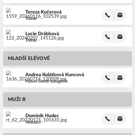
Tereza
Kučerová
Trenér
Lucie
Drábková
Trenér
MLADŠÍ ELÉVOVÉ
Andrea
Kolátková Kuncová
Hlavní trenér kategorie
MUŽI B
Dominik
Hudec
Vedoucí