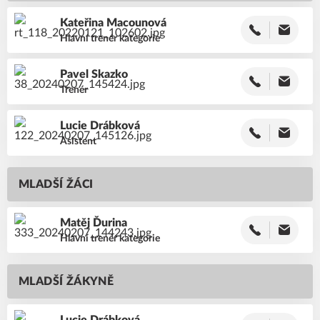
Kateřina
Macounová
Hlavní trenér kategorie
Pavel
Skazko
Trenér
Lucie
Drábková
Asistent
MLADŠÍ ŽÁCI
Matěj
Ďurina
Hlavní trenér kategorie
MLADŠÍ ŽÁKYNĚ