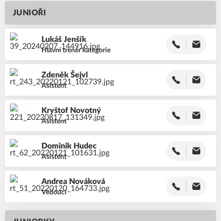
JUNIOŘI
Lukáš
Jenšík
Hlavní trenér kategorie
Zdeněk
Šejvl
Asistent
Kryštof
Novotný
Asistent
Dominik
Hudec
Asistent
Andrea
Nováková
Vedoucí