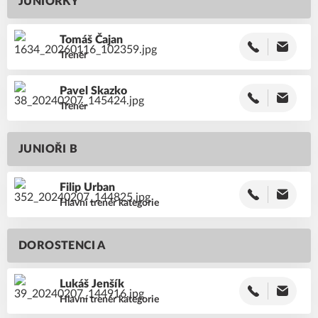
JUNIORKY
Tomáš
Čajan
Trenér
Pavel
Skazko
Trenér
JUNIOŘI B
Filip
Urban
Hlavní trenér kategorie
DOROSTENCI A
Lukáš
Jenšík
Hlavní trenér kategorie