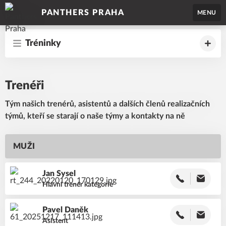
PANTHERS PRAHA
MENU
Tréninky
Trenéři
Tým našich trenérů, asistentů a dalších členů realizačních
týmů, kteří se starají o naše týmy a kontakty na ně
MUŽI
Jan
Sysel
Hlavní trenér kategorie
Pavel
Daněk
Asistent