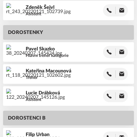
Zdeněk
Šejvl
Asistent
DOROSTENKY
Pavel
Skazko
Hlavní trenér kategorie
Kateřina
Macounová
Trenér
Lucie
Drábková
Asistent
DOROSTENCI B
Filip
Urban