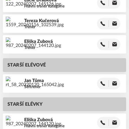
Lucie
Drábková
Hlavní trenér kategorie
Tereza
Kučerová
Trenér
Eliška
Zubová
Trenér
STARŠÍ ELÉVOVÉ
Jan
Tůma
Šéftrenér
STARŠÍ ELÉVKY
Eliška
Zubová
Hlavní trenér kategorie