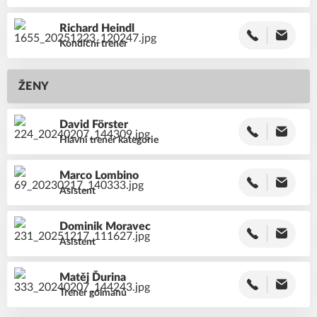
Richard
Heindl
Kondiční trenér
ŽENY
David
Förster
Hlavní trenér kategorie
Marco
Lombino
Asistent
Dominik
Moravec
Asistent
Matěj
Ďurina
Trenér gólmanů