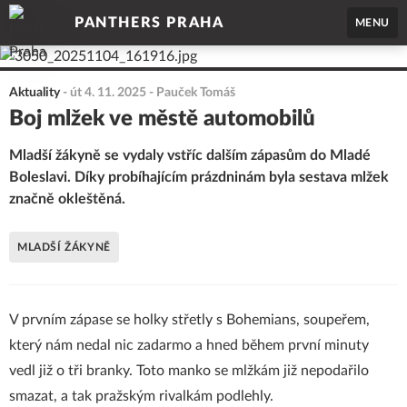
PANTHERS PRAHA
MENU
Aktuality
-
út 4. 11. 2025
- Pauček Tomáš
Boj mlžek ve městě automobilů
Mladší žákyně se vydaly vstříc dalším zápasům do Mladé
Boleslavi. Díky probíhajícím prázdninám byla sestava mlžek
značně okleštěná.
MLADŠÍ ŽÁKYNĚ
V prvním zápase se holky střetly s Bohemians, soupeřem,
který nám nedal nic zadarmo a hned během první minuty
vedl již o tři branky. Toto manko se mlžkám již nepodařilo
smazat, a tak pražským rivalkám podlehly.