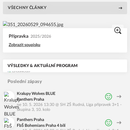
VŠECHNY ČLÁNKY
Přípravka
2025/2026
Zobrazit soupisku
VÝSLEDKY & AKTUÁLNÍ PROGRAM
Poslední zápasy
Kralupy Wolves BLUE
Panthers Praha
ne 10. 5. 2026 13:30
@
SH ZŠ Rudná
,
Liga přípravek 3+1 -
skupina 3, 10. kolo
Panthers Praha
FbŠ Bohemians Praha 4 bílí