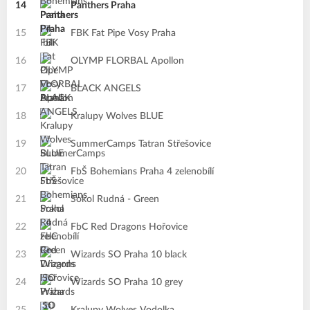
14
Panthers Praha
15
FBK Fat Pipe Vosy Praha
16
OLYMP FLORBAL Apollon
17
BLACK ANGELS
18
Kralupy Wolves BLUE
19
SummerCamps Tatran Střešovice
20
FbŠ Bohemians Praha 4 zelenobílí
21
Sokol Rudná - Green
22
FbC Red Dragons Hořovice
23
Wizards SO Praha 10 black
24
Wizards SO Praha 10 grey