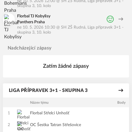
ne 10. 5. 2026 12:00
@
SH ZŠ Rudná
,
Liga přípravek 3+1 -
skupina 3, 10. kolo
Florbal TJ Kobylisy
Panthers Praha
ne 10. 5. 2026 10:30
@
SH ZŠ Rudná
,
Liga přípravek 3+1 -
skupina 3, 10. kolo
Nadcházející zápasy
Zatím žádné zápasy
LIGA PŘÍPRAVEK 3+1 - SKUPINA 3
Název týmu
Body
1
Florbal Střelci Unhošť
2
OC Šestka Tatran Střešovice