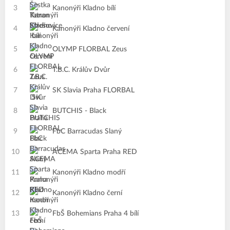
3
Kanonýři Kladno bílí
4
Kanonýři Kladno červení
5
OLYMP FLORBAL Zeus
6
T.B.C. Králův Dvůr
7
SK Slavia Praha FLORBAL
8
BUTCHIS - Black
9
FbC Barracudas Slaný
10
ACEMA Sparta Praha RED
11
Kanonýři Kladno modří
12
Kanonýři Kladno černí
13
FbŠ Bohemians Praha 4 bílí