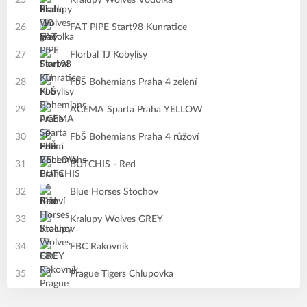
25
Kralupy Wolves Vodolka
26
FAT PIPE Start98 Kunratice
27
Florbal TJ Kobylisy
28
FbŠ Bohemians Praha 4 zelení
29
ACEMA Sparta Praha YELLOW
30
FbŠ Bohemians Praha 4 růžoví
31
BUTCHIS - Red
32
Blue Horses Stochov
33
Kralupy Wolves GREY
34
FBC Rakovník
35
Prague Tigers Chlupovka