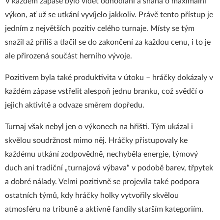
V každém zápase bylo vidět odhodlání a snaha o maximální
výkon, ať už se utkání vyvíjelo jakkoliv. Právě tento přístup je
jedním z největších pozitiv celého turnaje. Místy se tým
snažil až příliš a tlačil se do zakončení za každou cenu, i to je
ale přirozená součást herního vývoje.
Pozitivem byla také produktivita v útoku – hráčky dokázaly v
každém zápase vstřelit alespoň jednu branku, což svědčí o
jejich aktivitě a odvaze směrem dopředu.
Turnaj však nebyl jen o výkonech na hřišti. Tým ukázal i
skvělou soudržnost mimo něj. Hráčky přistupovaly ke
každému utkání zodpovědně, nechyběla energie, týmový
duch ani tradiční „turnajová výbava“ v podobě barev, třpytek
a dobré nálady. Velmi pozitivně se projevila také podpora
ostatních týmů, kdy hráčky holky vytvořily skvělou
atmosféru na tribuně a aktivně fandily starším kategoriím.