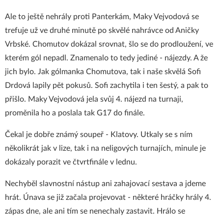
Ale to ještě nehrály proti Panterkám, Maky Vejvodová se
trefuje už ve druhé minutě po skvělé nahrávce od Aničky
Vrbské. Chomutov dokázal srovnat, šlo se do prodloužení, ve
kterém gól nepadl. Znamenalo to tedy jediné - nájezdy. A že
jich bylo. Jak gólmanka Chomutova, tak i naše skvělá Sofi
Drdová lapily pět pokusů. Sofi zachytila i ten šestý, a pak to
přišlo. Maky Vejvodová jela svůj 4. nájezd na turnaji,
proměnila ho a poslala tak G17 do finále.
Čekal je dobře známý soupeř - Klatovy. Utkaly se s ním
několikrát jak v lize, tak i na neligových turnajích, minule je
dokázaly porazit ve čtvrtfinále v lednu.
Nechyběl slavnostní nástup ani zahajovací sestava a jdeme
hrát. Únava se již začala projevovat - některé hráčky hrály 4.
zápas dne, ale ani tím se nenechaly zastavit. Hrálo se