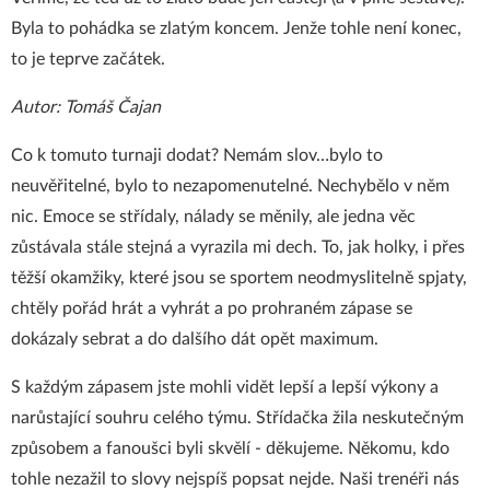
Byla to pohádka se zlatým koncem. Jenže tohle není konec,
to je teprve začátek.
Autor: Tomáš Čajan
Co k tomuto turnaji dodat? Nemám slov…bylo to
neuvěřitelné, bylo to nezapomenutelné. Nechybělo v něm
nic. Emoce se střídaly, nálady se měnily, ale jedna věc
zůstávala stále stejná a vyrazila mi dech. To, jak holky, i přes
těžší okamžiky, které jsou se sportem neodmyslitelně spjaty,
chtěly pořád hrát a vyhrát a po prohraném zápase se
dokázaly sebrat a do dalšího dát opět maximum.
S každým zápasem jste mohli vidět lepší a lepší výkony a
narůstající souhru celého týmu. Střídačka žila neskutečným
způsobem a fanoušci byli skvělí - děkujeme. Někomu, kdo
tohle nezažil to slovy nejspíš popsat nejde. Naši trenéři nás