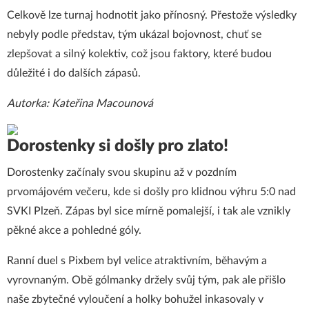
Celkově lze turnaj hodnotit jako přínosný. Přestože výsledky
nebyly podle představ, tým ukázal bojovnost, chuť se
zlepšovat a silný kolektiv, což jsou faktory, které budou
důležité i do dalších zápasů.
Autorka: Kateřina Macounová
Dorostenky si došly pro zlato!
Dorostenky začínaly svou skupinu až v pozdním
prvomájovém večeru, kde si došly pro klidnou výhru 5:0 nad
SVKI Plzeň. Zápas byl sice mírně pomalejší, i tak ale vznikly
pěkné akce a pohledné góly.
Ranní duel s Pixbem byl velice atraktivním, běhavým a
vyrovnaným. Obě gólmanky držely svůj tým, pak ale přišlo
naše zbytečné vyloučení a holky bohužel inkasovaly v