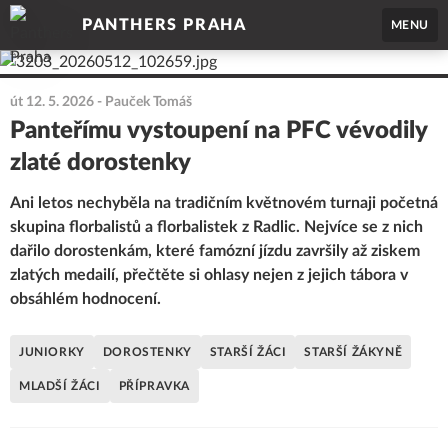
PANTHERS PRAHA
MENU
út 12. 5. 2026
- Pauček Tomáš
Panteřímu vystoupení na PFC vévodily
zlaté dorostenky
Ani letos nechyběla na tradičním květnovém turnaji početná
skupina florbalistů a florbalistek z Radlic. Nejvíce se z nich
dařilo dorostenkám, které famózní jízdu završily až ziskem
zlatých medailí, přečtěte si ohlasy nejen z jejich tábora v
obsáhlém hodnocení.
JUNIORKY
DOROSTENKY
STARŠÍ ŽÁCI
STARŠÍ ŽÁKYNĚ
MLADŠÍ ŽÁCI
PŘÍPRAVKA