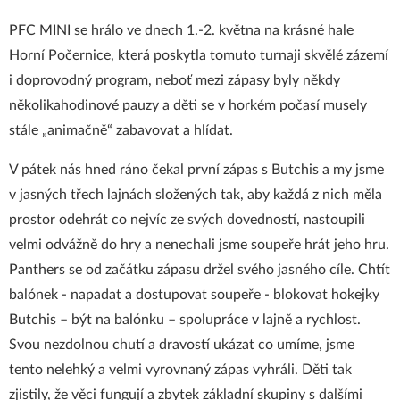
PFC MINI se hrálo ve dnech 1.-2. května na krásné hale
Horní Počernice, která poskytla tomuto turnaji skvělé zázemí
i doprovodný program, neboť mezi zápasy byly někdy
několikahodinové pauzy a děti se v horkém počasí musely
stále „animačně“ zabavovat a hlídat.
V pátek nás hned ráno čekal první zápas s Butchis a my jsme
v jasných třech lajnách složených tak, aby každá z nich měla
prostor odehrát co nejvíc ze svých dovedností, nastoupili
velmi odvážně do hry a nenechali jsme soupeře hrát jeho hru.
Panthers se od začátku zápasu držel svého jasného cíle. Chtít
balónek - napadat a dostupovat soupeře - blokovat hokejky
Butchis – být na balónku – spolupráce v lajně a rychlost.
Svou nezdolnou chutí a dravostí ukázat co umíme, jsme
tento nelehký a velmi vyrovnaný zápas vyhráli. Děti tak
zjistily, že věci fungují a zbytek základní skupiny s dalšími