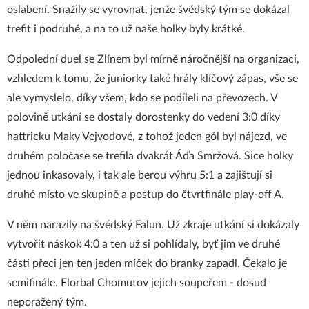
oslabení. Snažily se vyrovnat, jenže švédský tým se dokázal
trefit i podruhé, a na to už naše holky byly krátké.
Odpolední duel se Zlínem byl mírně náročnější na organizaci,
vzhledem k tomu, že juniorky také hrály klíčový zápas, vše se
ale vymyslelo, díky všem, kdo se podíleli na převozech. V
polovině utkání se dostaly dorostenky do vedení 3:0 díky
hattricku Maky Vejvodové, z tohož jeden gól byl nájezd, ve
druhém poločase se trefila dvakrát Áďa Smržová. Sice holky
jednou inkasovaly, i tak ale berou výhru 5:1 a zajištují si
druhé místo ve skupině a postup do čtvrtfinále play-off A.
V něm narazily na švédský Falun. Už zkraje utkání si dokázaly
vytvořit náskok 4:0 a ten už si pohlídaly, byť jim ve druhé
části přeci jen ten jeden míček do branky zapadl. Čekalo je
semifinále. Florbal Chomutov jejich soupeřem - dosud
neporažený tým.