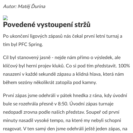
Autor: Matěj Ďurina
Povedené vystoupení stržů
Po ukončení ligových zápasů nás čekal první letní turnaj a
tím byl PFC Spring.
Cíl byl stanovený jasně - nejde nám přímo o výsledek, ale
klíčový byl herní projev kluků. Co si pod tím představit. 100%
nasazení v každé sekundě zápasu a klidná hlava, která nám
během sezóny několikrát zatopila pod kamny.
První zápas jsme odehráli v pátek hnedka z rána, kdy úvodní
bule se rozehrála přesně v 8:50. Úvodní zápas turnaje
nedopadl zrovna podle našich představ. Soupeř od první
minuty nasadil vysoké tempo, na které my nebyli schopni
reagovat. V ten samý den jsme odehráli ještě jeden zápas, na