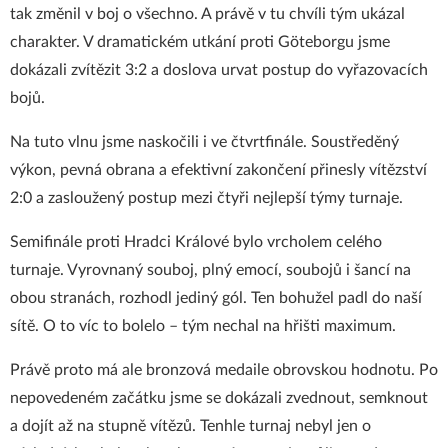
tak změnil v boj o všechno. A právě v tu chvíli tým ukázal
charakter. V dramatickém utkání proti Göteborgu jsme
dokázali zvítězit 3:2 a doslova urvat postup do vyřazovacích
bojů.
Na tuto vlnu jsme naskočili i ve čtvrtfinále. Soustředěný
výkon, pevná obrana a efektivní zakončení přinesly vítězství
2:0 a zasloužený postup mezi čtyři nejlepší týmy turnaje.
Semifinále proti Hradci Králové bylo vrcholem celého
turnaje. Vyrovnaný souboj, plný emocí, soubojů i šancí na
obou stranách, rozhodl jediný gól. Ten bohužel padl do naší
sítě. O to víc to bolelo – tým nechal na hřišti maximum.
Právě proto má ale bronzová medaile obrovskou hodnotu. Po
nepovedeném začátku jsme se dokázali zvednout, semknout
a dojít až na stupně vítězů. Tenhle turnaj nebyl jen o