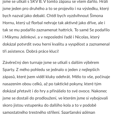
jsme se utkali s SKV B. V tomto zápasu se všem dařilo. Hráli
jsme jeden pro druhého a to se projevilo i na výsledku, který
bych nazval jako debakl. Chtěl bych vyzdvihnout Šimona
Hornu, který už florbal nehraje tak aktivně jako dříve, ale i
tak se mu podařilo zaznamenat hattrick. To samé Se podařilo
i Mikymu Jelínkovi. a v neposlední řadě i Nicolas, který
dokázal potvrdit svou herní kvalitu a vyspělost a zaznamenal
tři asistence. Dobrá práce kluci!
Závěrečný den turnaje jsme se utkali s dalším výběrem
Sparty. Z mého pohledu se jednalo o jeden z nejlepších
zápasů, které jsem viděl kluky odehrát. Mělo to vše, počínaje
nasazením obou celků, až po taktické pokyny, které tým
dokázal přetavit i do hry a přinášelo to své ovoce. Nakonec
jsme se dostali do prodloužení, ve kterém jsme si vybojovali
skoro jistou vstupenku do dalšího kola a to v podobě
samostatného trestného střílení. Sparťanský gólman