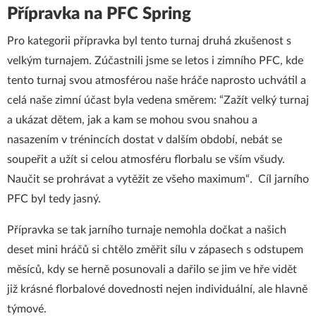
Přípravka na PFC Spring
Pro kategorii přípravka byl tento turnaj druhá zkušenost s
velkým turnajem. Zúčastnili jsme se letos i zimního PFC, kde
tento turnaj svou atmosférou naše hráče naprosto uchvátil a
celá naše zimní účast byla vedena směrem: “Zažít velký turnaj
a ukázat dětem, jak a kam se mohou svou snahou a
nasazením v trénincích dostat v dalším období, nebát se
soupeřit a užít si celou atmosféru florbalu se vším všudy.
Naučit se prohrávat a vytěžit ze všeho maximum“. Cíl jarního
PFC byl tedy jasný.
Přípravka se tak jarního turnaje nemohla dočkat a našich
deset mini hráčů si chtělo změřit sílu v zápasech s odstupem
měsíců, kdy se herně posunovali a dařilo se jim ve hře vidět
již krásné florbalové dovednosti nejen individuální, ale hlavně
týmové.