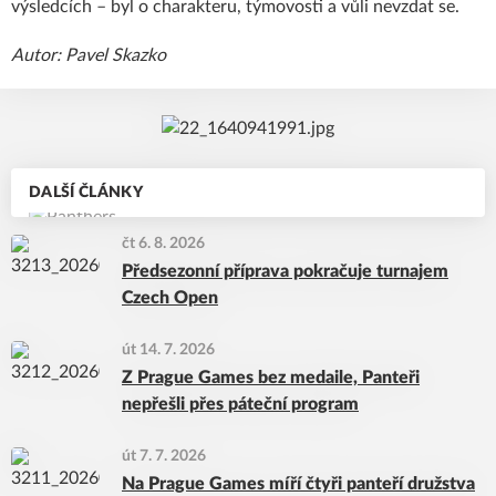
výsledcích – byl o charakteru, týmovosti a vůli nevzdat se.
Autor: Pavel Skazko
DALŠÍ ČLÁNKY
čt 6. 8. 2026
Předsezonní příprava pokračuje turnajem
Czech Open
út 14. 7. 2026
Z Prague Games bez medaile, Panteři
nepřešli přes páteční program
út 7. 7. 2026
Na Prague Games míří čtyři panteří družstva