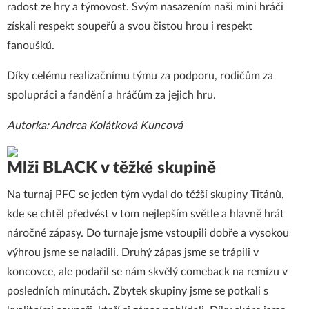
radost ze hry a týmovost. Svým nasazením naši mini hráči
získali respekt soupeřů a svou čistou hrou i respekt
fanoušků.
Díky celému realizačnímu týmu za podporu, rodičům za
spolupráci a fandění a hráčům za jejich hru.
Autorka: Andrea Kolátková Kuncová
Mlži BLACK v těžké skupině
Na turnaj PFC se jeden tým vydal do těžší skupiny Titánů,
kde se chtěl předvést v tom nejlepším světle a hlavně hrát
náročné zápasy. Do turnaje jsme vstoupili dobře a vysokou
výhrou jsme se naladili. Druhý zápas jsme se trápili v
koncovce, ale podařil se nám skvělý comeback na remízu v
posledních minutách. Zbytek skupiny jsme se potkali s