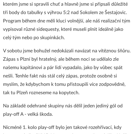
kterém jsme si spravili chuť a hlavně jsme si připsali důležité
tři body do tabulky s výhrou 5:2 nad Sokolem ze Šestajovic.
Program během dne měli kluci volnější, ale náš realizační tým
vypisoval různé sidequesty, které museli plnit ideálně jako
celý tým nebo po skupinkách.
V sobotu jsme bohužel nedokázali navázat na vítěznou šňůru.
Zápas s Plzní byl hratelný, ale během noci se udělalo zle
našemu kapitánovi a pár lidí vypadalo, jako by vůbec spát
nešli. Tenhle fakt nás stál celý zápas, protože osobně si
myslím, že kdybychom k tomu přistoupili více zodpovědně,
tak tu Plzeň rozneseme na kopytech.
Na základě odehrané skupiny nás dělil jeden jediný gól od
play-off A - velká škoda.
Nicméně 1. kolo play-off bylo jen takové rozehřívací, kdy