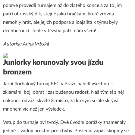
poprvé provedli turnajem až do zlatého konce a za to jim
patří obrovský dík, stejně jako hráčkám, které zrovna
nemohly hrát, ale jejich podpora a loajalita k týmu byly
dechberoucí. Tohle vítězství patří nám všem!
Autorka: Anna Vrbská
Juniorky korunovaly svou jízdu
bronzem
Jarní florbalový turnaj PFC v Praze nabídl všechno –
zklamání, boj, obrat i zaslouženou radost. Náš tým si z něj
nakonec odváží skvělé 3. místo, za kterým se ale skrývá
mnohem víc než jen výsledek.
Vstup do turnaje byl tvrdý. Dvě úvodní porážky znamenaly
jediné – žádný prostor pro chyby. Poslední zápas skupiny se