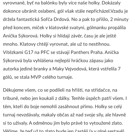
vyrovnaně, byť na balónku byly více naše holky. Dokázaly
dokonce ubránit oslabení, gól však stále nepřicházel.Vzadu je
držela fantastická Sofča Drdová. No a pak to přišlo, 2 minuty
před koncem, míček v klatovské svatyni, gólmanku propálila
Anička Sýkorová. Holky si hlídají závěr, času je ale ještě
mnoho. Klatovy chtějí vyrovnat, ale už to nestihnou.
Vítězkami G17 na PFC se stávají Panthers Praha. Anička
Sýkorová byla vyhlášena nejlepší hráčkou zápasu jako
autorka jediné branky a Maky Vejvodová, která vstřelila 7
gólů, se stala MVP celého turnaje.
Děkujeme všem, co se podíleli na hřišti, na střídačce, na
tribuně, nebo jen koukali z dálky. Tenhle úspěch patří všem. I
těm, kteří do boje nemohli zasáhnout přímo. Holky se celý
turnaj nevzdávaly, makaly občas až nad svoje síly, ale hlavně
si to užívaly. A odměnou jim bylo právě to vytoužené zlato.
Věříme, že teď už to zlato bude jen častěji (a v plné sestavě).