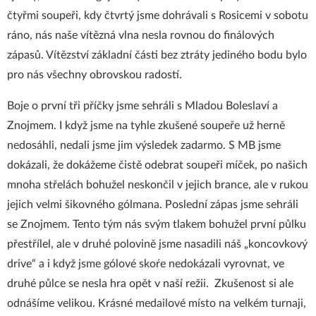
čtyřmi soupeři, kdy čtvrtý jsme dohrávali s Rosicemi v sobotu
ráno, nás naše vítězná vlna nesla rovnou do finálových
zápasů. Vítězství základní části bez ztráty jediného bodu bylo
pro nás všechny obrovskou radostí.
Boje o první tři příčky jsme sehráli s Mladou Boleslaví a
Znojmem. I když jsme na tyhle zkušené soupeře už herně
nedosáhli, nedali jsme jim výsledek zadarmo. S MB jsme
dokázali, že dokážeme čistě odebrat soupeři míček, po našich
mnoha střelách bohužel neskončil v jejich brance, ale v rukou
jejich velmi šikovného gólmana. Poslední zápas jsme sehráli
se Znojmem. Tento tým nás svým tlakem bohužel první půlku
přestřílel, ale v druhé polovině jsme nasadili náš „koncovkový
drive“ a i když jsme gólové skoŕe nedokázali vyrovnat, ve
druhé půlce se nesla hra opět v naší režii. Zkušenost si ale
odnášíme velikou. Krásné medailové místo na velkém turnaji,