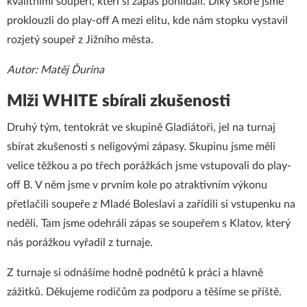
kvalitními soupeři, kteří si zápas pohlídali. Díky skóre jsme
proklouzli do play-off A mezi elitu, kde nám stopku vystavil
rozjetý soupeř z Jižního města.
Autor: Matěj Ďurina
Mlži WHITE sbírali zkušenosti
Druhý tým, tentokrát ve skupině Gladiátoři, jel na turnaj
sbírat zkušenosti s neligovými zápasy. Skupinu jsme měli
velice těžkou a po třech porážkách jsme vstupovali do play-
off B. V něm jsme v prvním kole po atraktivním výkonu
přetlačili soupeře z Mladé Boleslavi a zařídili si vstupenku na
neděli. Tam jsme odehráli zápas se soupeřem s Klatov, který
nás porážkou vyřadil z turnaje.
Z turnaje si odnášíme hodně podnětů k práci a hlavně
zážitků. Děkujeme rodičům za podporu a těšíme se příště.