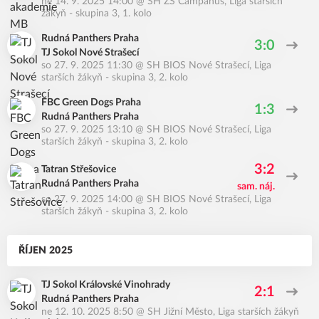
ne 14. 9. 2025 14:00
@
SH ZŠ Campanus
,
Liga starších
žákyň - skupina 3, 1. kolo
Rudná Panthers Praha
3:0
TJ Sokol Nové Strašecí
so 27. 9. 2025 11:30
@
SH BIOS Nové Strašecí
,
Liga
starších žákyň - skupina 3, 2. kolo
FBC Green Dogs Praha
1:3
Rudná Panthers Praha
so 27. 9. 2025 13:10
@
SH BIOS Nové Strašecí
,
Liga
starších žákyň - skupina 3, 2. kolo
3:2
Tatran Střešovice
Rudná Panthers Praha
sam. náj.
so 27. 9. 2025 14:00
@
SH BIOS Nové Strašecí
,
Liga
starších žákyň - skupina 3, 2. kolo
ŘÍJEN 2025
TJ Sokol Královské Vinohrady
2:1
Rudná Panthers Praha
ne 12. 10. 2025 8:50
@
SH Jižní Město
,
Liga starších žákyň