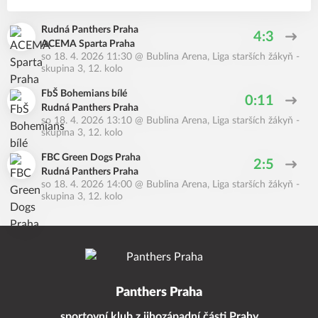
Rudná Panthers Praha
4:3
ACEMA Sparta Praha
so 18. 4. 2026 11:30
@
Bublina Arena
,
Liga starších žákyň -
skupina 3, 12. kolo
FbŠ Bohemians bílé
0:11
Rudná Panthers Praha
so 18. 4. 2026 13:10
@
Bublina Arena
,
Liga starších žákyň -
skupina 3, 12. kolo
FBC Green Dogs Praha
2:5
Rudná Panthers Praha
so 18. 4. 2026 14:00
@
Bublina Arena
,
Liga starších žákyň -
skupina 3, 12. kolo
Panthers Praha
sportovní klub z jihozápadní části Prahy