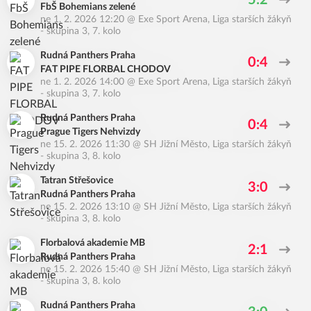
5:2
FbŠ Bohemians zelené
ne 1. 2. 2026 12:20
@
Exe Sport Arena
,
Liga starších žákyň
- skupina 3, 7. kolo
Rudná Panthers Praha
0:4
FAT PIPE FLORBAL CHODOV
ne 1. 2. 2026 14:00
@
Exe Sport Arena
,
Liga starších žákyň
- skupina 3, 7. kolo
Rudná Panthers Praha
0:4
Prague Tigers Nehvizdy
ne 15. 2. 2026 11:30
@
SH Jižní Město
,
Liga starších žákyň
- skupina 3, 8. kolo
Tatran Střešovice
3:0
Rudná Panthers Praha
ne 15. 2. 2026 13:10
@
SH Jižní Město
,
Liga starších žákyň
- skupina 3, 8. kolo
Florbalová akademie MB
2:1
Rudná Panthers Praha
ne 15. 2. 2026 15:40
@
SH Jižní Město
,
Liga starších žákyň
- skupina 3, 8. kolo
Rudná Panthers Praha