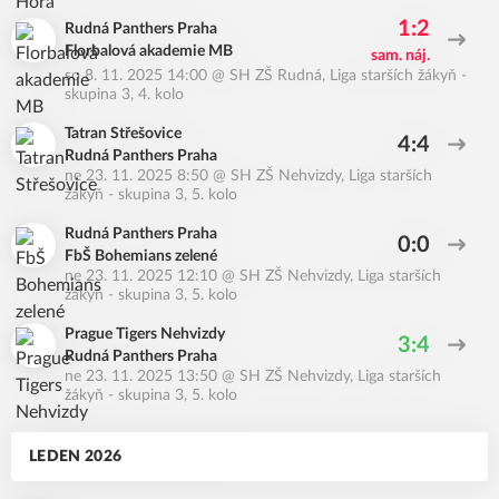
1:2
Rudná Panthers Praha
Florbalová akademie MB
sam. náj.
so 8. 11. 2025 14:00
@
SH ZŠ Rudná
,
Liga starších žákyň -
skupina 3, 4. kolo
Tatran Střešovice
4:4
Rudná Panthers Praha
ne 23. 11. 2025 8:50
@
SH ZŠ Nehvizdy
,
Liga starších
žákyň - skupina 3, 5. kolo
Rudná Panthers Praha
0:0
FbŠ Bohemians zelené
ne 23. 11. 2025 12:10
@
SH ZŠ Nehvizdy
,
Liga starších
žákyň - skupina 3, 5. kolo
Prague Tigers Nehvizdy
3:4
Rudná Panthers Praha
ne 23. 11. 2025 13:50
@
SH ZŠ Nehvizdy
,
Liga starších
žákyň - skupina 3, 5. kolo
LEDEN 2026