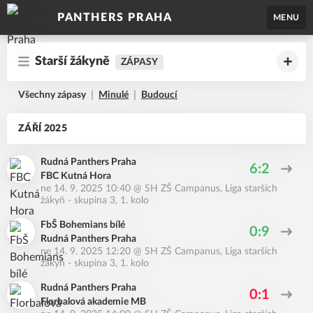
PANTHERS PRAHA
MENU
Starší žákyně
ZÁPASY
Všechny zápasy
Minulé
Budoucí
ZÁŘÍ 2025
Rudná Panthers Praha
6:2
FBC Kutná Hora
ne 14. 9. 2025 10:40
@
SH ZŠ Campanus
,
Liga starších
žákyň - skupina 3, 1. kolo
FbŠ Bohemians bílé
0:9
Rudná Panthers Praha
ne 14. 9. 2025 12:20
@
SH ZŠ Campanus
,
Liga starších
žákyň - skupina 3, 1. kolo
Rudná Panthers Praha
0:1
Florbalová akademie MB