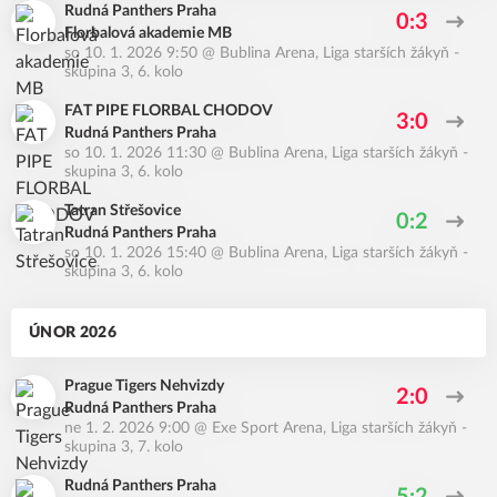
Rudná Panthers Praha
0:3
Florbalová akademie MB
so 10. 1. 2026 9:50
@
Bublina Arena
,
Liga starších žákyň -
skupina 3, 6. kolo
FAT PIPE FLORBAL CHODOV
3:0
Rudná Panthers Praha
so 10. 1. 2026 11:30
@
Bublina Arena
,
Liga starších žákyň -
skupina 3, 6. kolo
Tatran Střešovice
0:2
Rudná Panthers Praha
so 10. 1. 2026 15:40
@
Bublina Arena
,
Liga starších žákyň -
skupina 3, 6. kolo
ÚNOR 2026
Prague Tigers Nehvizdy
2:0
Rudná Panthers Praha
ne 1. 2. 2026 9:00
@
Exe Sport Arena
,
Liga starších žákyň -
skupina 3, 7. kolo
Rudná Panthers Praha