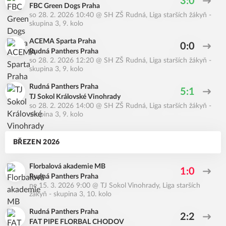
3:0
FBC Green Dogs Praha
so 28. 2. 2026 10:40
@
SH ZŠ Rudná
,
Liga starších žákyň -
skupina 3, 9. kolo
ACEMA Sparta Praha
0:0
Rudná Panthers Praha
so 28. 2. 2026 12:20
@
SH ZŠ Rudná
,
Liga starších žákyň -
skupina 3, 9. kolo
Rudná Panthers Praha
5:1
TJ Sokol Královské Vinohrady
so 28. 2. 2026 14:00
@
SH ZŠ Rudná
,
Liga starších žákyň -
skupina 3, 9. kolo
BŘEZEN 2026
Florbalová akademie MB
1:0
Rudná Panthers Praha
ne 15. 3. 2026 9:00
@
TJ Sokol Vinohrady
,
Liga starších
žákyň - skupina 3, 10. kolo
Rudná Panthers Praha
2:2
FAT PIPE FLORBAL CHODOV