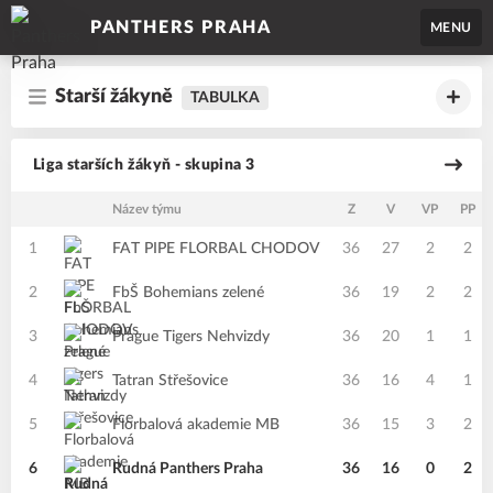
PANTHERS PRAHA
MENU
Starší žákyně
TABULKA
Liga starších žákyň - skupina 3
Název týmu
Z
V
VP
PP
1
FAT PIPE FLORBAL CHODOV
36
27
2
2
2
FbŠ Bohemians zelené
36
19
2
2
3
Prague Tigers Nehvizdy
36
20
1
1
4
Tatran Střešovice
36
16
4
1
5
Florbalová akademie MB
36
15
3
2
6
Rudná Panthers Praha
36
16
0
2