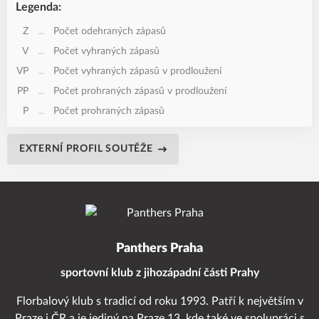
Legenda:
Z
...
Počet odehraných zápasů
V
...
Počet vyhraných zápasů
VP
...
Počet vyhraných zápasů v prodloužení
PP
...
Počet prohraných zápasů v prodloužení
P
...
Počet prohraných zápasů
EXTERNÍ PROFIL SOUTĚŽE
Panthers Praha
sportovní klub z jihozápadní části Prahy
Florbalový klub s tradicí od roku 1993. Patří k největším v
Praze i ČR a je jediný na Praze 13, kde také ve spolupráci s