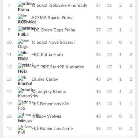
7
TJ Sokol Královské Vinohrady
37
11
2
2
8
ACEMA Sparta Praha
36
15
0
1
9
FBC Green Dogs Praha
37
17
1
1
10
TJ Sokol Nové Strašecí
37
17
0
1
11
FBC Kutná Hora
38
12
1
2
12
FAT PIPE Start98 Kunratice
41
17
1
0
13
Eduino Čáslav
43
24
1
2
14
Kanonýrky Kladno
46
19
1
0
15
FbŠ Bohemians bílé
45
13
1
1
16
Kralupy Wolves
48
14
0
0
17
FbŠ Bohemians černé
48
11
0
0