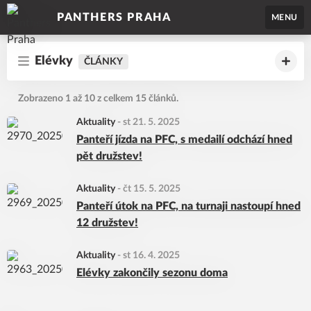
PANTHERS PRAHA
MENU
Elévky
ČLÁNKY
Zobrazeno 1 až 10 z celkem 15 článků.
Aktuality
-
st 21. 5. 2025
Panteří jízda na PFC, s medailí odchází hned
pět družstev!
Aktuality
-
čt 15. 5. 2025
Panteří útok na PFC, na turnaji nastoupí hned
12 družstev!
Aktuality
-
st 16. 4. 2025
Elévky zakončily sezonu doma