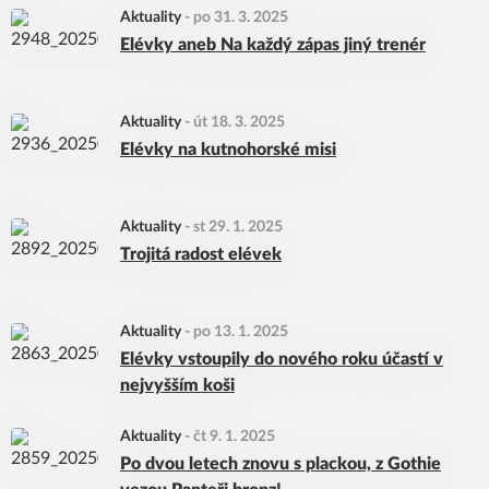
Aktuality
-
po 31. 3. 2025
Elévky aneb Na každý zápas jiný trenér
Aktuality
-
út 18. 3. 2025
Elévky na kutnohorské misi
Aktuality
-
st 29. 1. 2025
Trojitá radost elévek
Aktuality
-
po 13. 1. 2025
Elévky vstoupily do nového roku účastí v
nejvyšším koši
Aktuality
-
čt 9. 1. 2025
Po dvou letech znovu s plackou, z Gothie