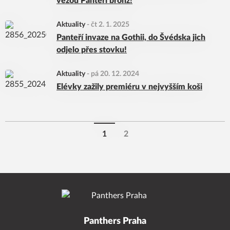
vezou Panteři bronz!
Aktuality
-
čt 2. 1. 2025
Panteří invaze na Gothii, do Švédska jich
odjelo přes stovku!
Aktuality
-
pá 20. 12. 2024
Elévky zažily premiéru v nejvyšším koši
1
2
Panthers Praha