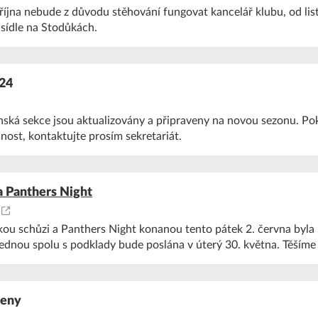
 října nebude z důvodu stěhování fungovat kancelář klubu, od li
sídle na Stodůkách.
24
ská sekce jsou aktualizovány a připraveny na novou sezonu. Po
ost, kontaktujte prosím sekretariát.
a Panthers Night
ou schůzi a Panthers Night konanou tento pátek 2. června byla 
 jednou spolu s podklady bude poslána v úterý 30. května. Těšíme 
leny