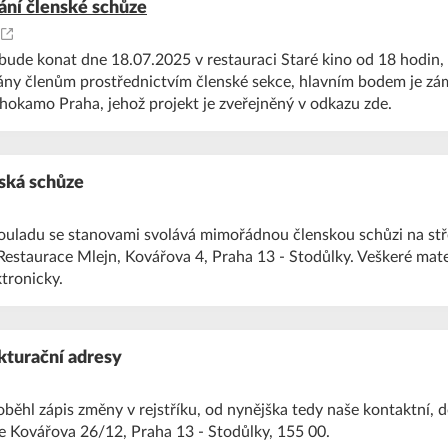
ní členské schůze
bude konat dne 18.07.2025 v restauraci Staré kino od 18 hodin,
lány členům prostřednictvím členské sekce, hlavním bodem je zá
hokamo Praha, jehož projekt je zveřejněný v odkazu zde.
ská schůze
ouladu se stanovami svolává mimořádnou členskou schůzi na stř
estaurace Mlejn, Kovářova 4, Praha 13 - Stodůlky. Veškeré mate
ktronicky.
kturační adresy
běhl zápis změny v rejstříku, od nynějška tedy naše kontaktní, d
je Kovářova 26/12, Praha 13 - Stodůlky, 155 00.