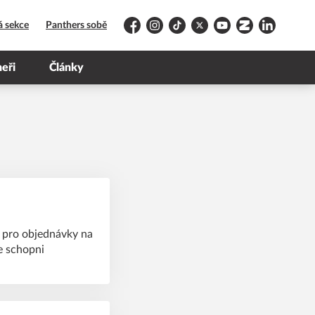
á sekce
Panthers sobě
Facebook
Instagram
TikTok
Platform X
YouTube
Zonerama
LinkedIn
neři
Články
 pro objednávky na
e schopni