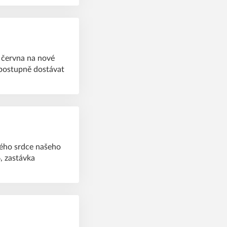
 června na nové
 postupně dostávat
ného srdce našeho
, zastávka