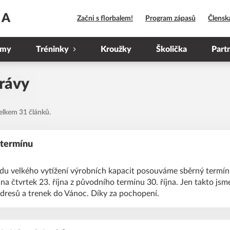
HA
Začni s florbalem!
Program zápasů
Člensk
ýmy
Tréninky
Kroužky
Školička
Part
rávy
elkem 31 článků.
 termínu
u velkého vytížení výrobních kapacit posouváme sběrný termín
a čtvrtek 23. října z původního termínu 30. října. Jen takto jsm
dresů a trenek do Vánoc. Díky za pochopení.