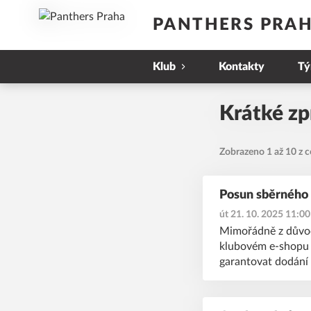
PANTHERS PRA
Klub
Kontakty
T
Krátké zp
Zobrazeno 1 až 10 z c
Posun sběrného
út 21. 10. 2025 11:00
Mimořádně z důvod
klubovém e-shopu n
garantovat dodání 