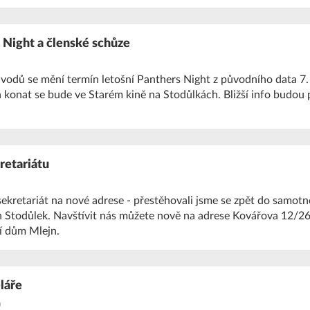
 Night a členské schůze
vodů se mění termín letošní Panthers Night z původního data 7.
 konat se bude ve Starém kině na Stodůlkách. Bližší info budou
retariátu
 sekretariát na nové adrese - přestěhovali jsme se zpět do samot
h Stodůlek. Navštívit nás můžete nově na adrese Kovářova 12/26
í dům Mlejn.
láře
0