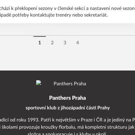
hází k překlopení sezony v členské sekci a nastavení nové sezon
řípadě potřeby kontaktujte trenéry nebo sekretariát.
1
2
3
4
Panthers Praha
sportovní klub z jihozápadní části Prahy
adicí od roku 1993. Patří k největším v Praze i ČR a je jediný na 
i školami provozuje kroužky florbalu, má kompletní strukturu jak
složce a spolupracuje i s kluby v okolí.