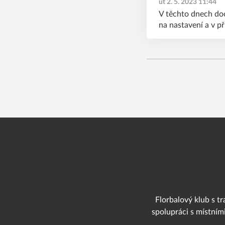
út 2. 5. 2023 11:44
V těchto dnech doc
na nastavení a v p
Florbalový klub s tr
spolupráci s místním