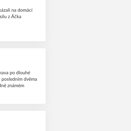
kázali na domácí
silu z Áčka
nava po dlouhé
 k posledním dvěma
ladně známém