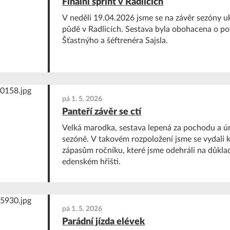
Finální sprint v Radlicích
V neděli 19.04.2026 jsme se na závěr sezóny u
půdě v Radlicích. Sestava byla obohacena o po
Šťastnýho a šéftrenéra Sajsla.
pá 1. 5. 2026
Panteří závěr se ctí
Velká marodka, sestava lepená za pochodu a ú
sezóně. V takovém rozpoložení jsme se vydali
zápasům ročníku, které jsme odehráli na důk
edenském hřišti.
pá 1. 5. 2026
Parádní jízda elévek