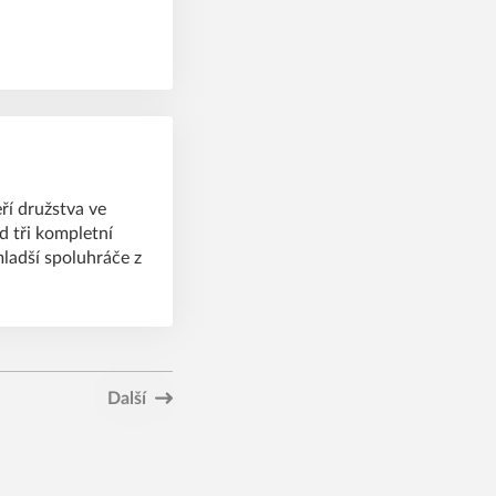
ří družstva ve
d tři kompletní
mladší spoluhráče z
Další