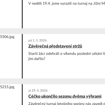
V neděli 19.4. jsme vyrazili na turnaj na Jižní 
pá 1. 5. 2026
Závěrečná představení stržů
Starší žáci odehráli o víkendu poslední utkání l
jim dařilo?
st 29. 4. 2026
Céčko ukončilo sezonu dvěma výhrami
Závěrečný turnaj letošního sezóny nás zavedl 