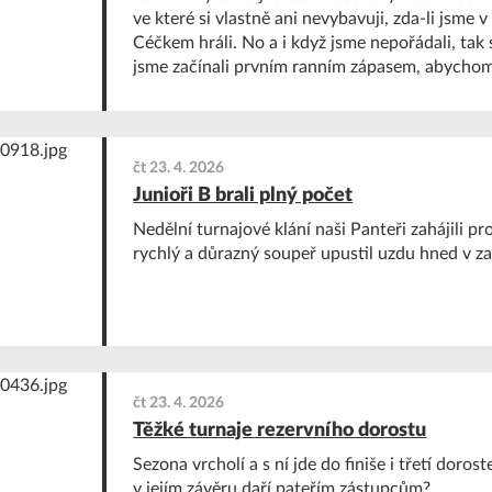
ve které si vlastně ani nevybavuji, zda-li jsme 
Céčkem hráli. No a i když jsme nepořádali, tak s
jsme začínali prvním ranním zápasem, abycho
třízápasovou pauzu a většina z nás tak musela
cestovat hned nadvakrát, což nechceš.
čt 23. 4. 2026
Junioři B brali plný počet
Nedělní turnajové klání naši Panteři zahájili pr
rychlý a důrazný soupeř upustil uzdu hned v za
čt 23. 4. 2026
Těžké turnaje rezervního dorostu
Sezona vrcholí a s ní jde do finiše i třetí dorost
v jejím závěru daří pateřím zástupcům?