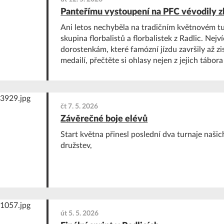
Panteřímu vystoupení na PFC vévodily z
Ani letos nechyběla na tradičním květnovém tu
skupina florbalistů a florbalistek z Radlic. Nejví
dorostenkám, které famózní jízdu završily až z
medailí, přečtěte si ohlasy nejen z jejich tábor
hodnocení.
čt 7. 5. 2026
Závěrečné boje elévů
Start května přinesl poslední dva turnaje naši
družstev,
út 5. 5. 2026