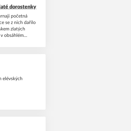
laté dorostenky
rnaji početná
ce se z nich dařilo
iskem zlatých
a v obsáhlém
ch elévských