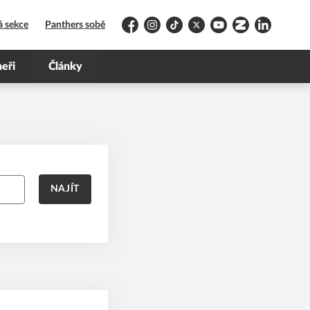
á sekce
Panthers sobě
Facebook
Instagram
TikTok
Platform X
YouTube
Zonerama
LinkedIn
neři
Články
NAJÍT