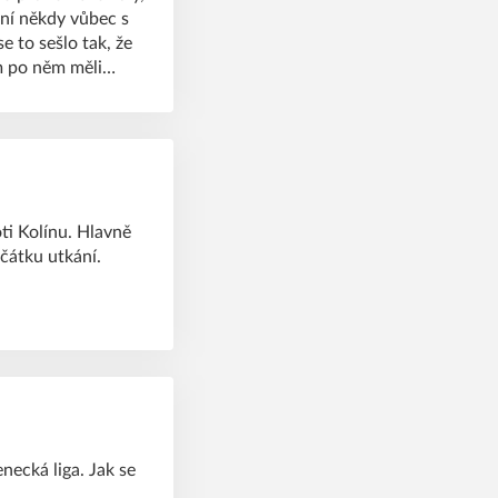
v ní někdy vůbec s
e to sešlo tak, že
m po něm měli
 do Průhonic
oti Kolínu. Hlavně
čátku utkání.
enecká liga. Jak se