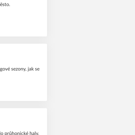
Město.
igové sezony, jak se
do průhonické haly,