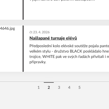
čt 23. 4. 2026
Našlapané turnaje elévů
Předposlední kolo elévské soutěže pojala pante
velkém stylu - družstvo BLACK poskládalo hne
trojice, WHITE pak ve svých řadách přivítali i 
přípravky.
1
2
3
4
5