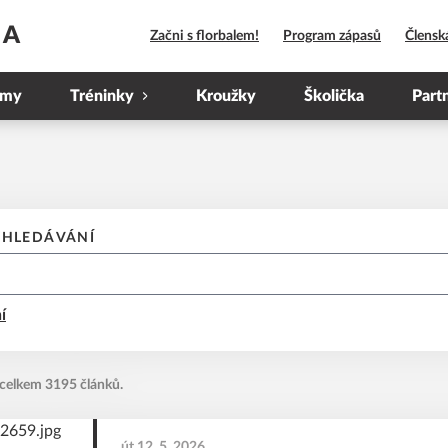
HA
Začni s florbalem!
Program zápasů
Člensk
ýmy
Tréninky
Kroužky
Školička
Part
YHLEDÁVÁNÍ
í
 celkem 3195 článků.
út 12. 5. 2026