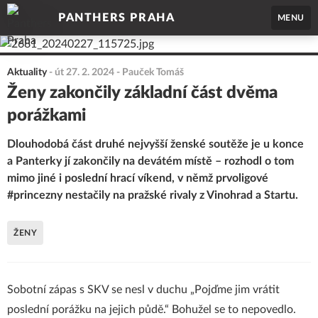
PANTHERS PRAHA
MENU
Aktuality
-
út 27. 2. 2024
- Pauček Tomáš
Ženy zakončily základní část dvěma
porážkami
Dlouhodobá část druhé nejvyšší ženské soutěže je u konce
a Panterky jí zakončily na devátém místě – rozhodl o tom
mimo jiné i poslední hrací víkend, v němž prvoligové
#princezny nestačily na pražské rivaly z Vinohrad a Startu.
ŽENY
Sobotní zápas s SKV se nesl v duchu „Pojďme jim vrátit
poslední porážku na jejich půdě.“ Bohužel se to nepovedlo.