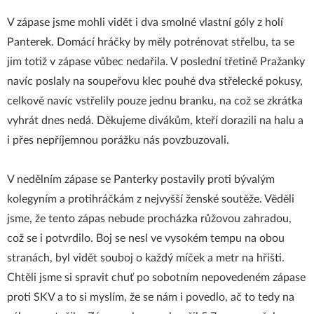
V zápase jsme mohli vidět i dva smolné vlastní góly z holí
Panterek. Domácí hráčky by měly potrénovat střelbu, ta se
jim totiž v zápase vůbec nedařila. V poslední třetině Pražanky
navíc poslaly na soupeřovu klec pouhé dva střelecké pokusy,
celkově navíc vstřelily pouze jednu branku, na což se zkrátka
vyhrát dnes nedá. Děkujeme divákům, kteří dorazili na halu a
i přes nepříjemnou porážku nás povzbuzovali.
V nedělním zápase se Panterky postavily proti bývalým
kolegyním a protihráčkám z nejvyšší ženské soutěže. Věděli
jsme, že tento zápas nebude procházka růžovou zahradou,
což se i potvrdilo. Boj se nesl ve vysokém tempu na obou
stranách, byl vidět souboj o každý míček a metr na hřišti.
Chtěli jsme si spravit chuť po sobotním nepovedeném zápase
proti SKV a to si myslím, že se nám i povedlo, ač to tedy na