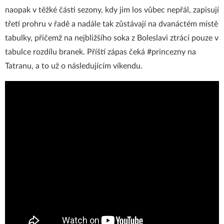
naopak v těžké části sezony, kdy jim los vůbec nepřál, zapisují
třetí prohru v řadě a nadále tak zůstávají na dvanáctém místě
tabulky, přičemž na nejbližšího soka z Boleslavi ztrácí pouze v
tabulce rozdílu branek. Příští zápas čeká #princezny na
Tatranu, a to už o následujícím víkendu.