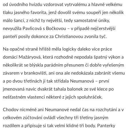
od úvodního hvizdu vzdorovat vytrvalému a hlavně velkému
tlaku jasného favorita, jenž dovolil svému soupeři jen několik
málo šancí, z nichž ty největší, tedy samostatné úniky,
nevyužila Pavlicová s Bočkovou – v případě nejčerstvější
panteří posily dokonce za Christianovou zvonila tyč.
Na opačné straně hřiště měla logicky daleko více práce
domácí Mažáryová, která rozhodně nepodala špatný výkon a
několikrát se blýskla parádním přesunem či dobře vyřešeným
závarem v brankovišti, ani ona ale nedokázala zabránit všemu
a po dvou třetinách jí tak střídala Neumanová – první
jmenovaná navíc dvakrát tahala balonek ze své klece po
nešťastném vlastenci některé z jejich spoluhráček.
Chodov nicméně ani Neumanové nedal čas na rozchytání a v
celkovém zúčtování ovládl všechny tři třetiny jasným
rozdílem a připisuje si tak velmi klidné tři body. Panterky