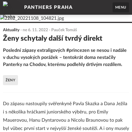
PANTHERS PRAHA
MENU
Aktuality
-
ne 6. 11. 2022
- Pauček Tomáš
Ženy schytaly další tvrdý direkt
Poslední zápasy extraligových #princezen se nesou i nadále
v duchu vysokých porážek – tentokrát doma nestačily
Panterky na Chodov, kterému podlehly drtivým rozdílem.
ŽENY
Do zápasu nastoupily svěřenkyně Pavla Skazka a Dana Ježila
i s několika hráčkami juniorského výběru, pro Emily
Mauerovou, Hanu Dyntarovou a Nicolu Braunovou to pak
byl vůbec první start v nejvyšší ženské soutěži. A i ony musely