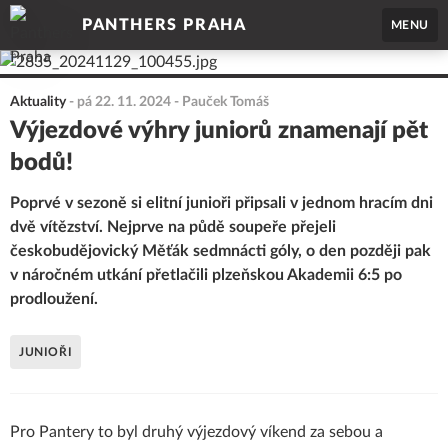
PANTHERS PRAHA
MENU
Aktuality
-
pá 22. 11. 2024
- Pauček Tomáš
Výjezdové výhry juniorů znamenají pět
bodů!
Poprvé v sezoně si elitní junioři připsali v jednom hracím dni
dvě vítězství. Nejprve na půdě soupeře přejeli
českobudějovický Měťák sedmnácti góly, o den později pak
v náročném utkání přetlačili plzeňskou Akademii 6:5 po
prodloužení.
JUNIOŘI
Pro Pantery to byl druhý výjezdový víkend za sebou a