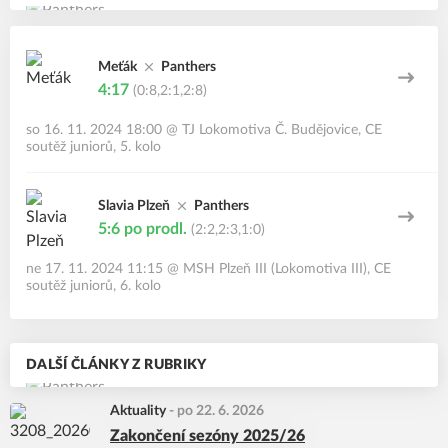
Meťák
Panthers
4:17
(0:8,2:1,2:8)
so 16. 11. 2024 18:00
@
TJ Lokomotiva Č. Budějovice
,
CE
soutěž juniorů, 5. kolo
Slavia Plzeň
Panthers
5:6
po prodl.
(2:2,2:3,1:0)
ne 17. 11. 2024 11:15
@
MSH Plzeň III (Lokomotiva III)
,
CE
soutěž juniorů, 6. kolo
DALŠÍ ČLÁNKY Z RUBRIKY
Aktuality
-
po 22. 6. 2026
Zakončení sezóny 2025/26