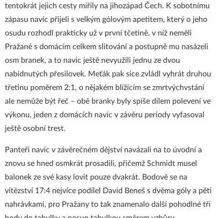
tentokrát jejich cesty mířily na jihozápad Čech. K sobotnímu
zápasu navíc přijeli s velkým gólovým apetitem, který o jeho
osudu rozhodl prakticky už v první tčetině, v níž neměli
Pražané s domácím celkem slitování a postupně mu nasázeli
osm branek, a to navíc ještě nevyužili jednu ze dvou
nabídnutých přesilovek. Meťák pak sice zvládl vyhrát druhou
třetinu poměrem 2:1, o nějakém blížícím se zmrtvýchvstání
ale nemůže být řeč – obě branky byly spíše dílem polevení ve
výkonu, jeden z domácích navíc v závěru periody vyfasoval
ještě osobní trest.
Panteři navíc v závěrečném dějství navázali na to úvodní a
znovu se hned osmkrát prosadili, přičemž Schmidt musel
balonek ze své kasy lovit pouze dvakrát. Bodově se na
vítězství 17:4 nejvíce podílel David Beneš s dvěma góly a pěti
nahrávkami, pro Pražany to tak znamenalo další pohodlné tři