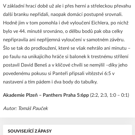
V základní hrací době už ale i přes herní a střeleckou převahu
další branku nepřidali, naopak domácí postupně srovnali.
Hodně jim v tom pomohla i dvě vyloučení Eichlera, po nichž
bylo ve 44. minutě srovnáno, o dělbu bodů pak oba celky
nepřipravila ani nepříjemná vyloučení v samotném závěru.
Šlo se tak do prodloužení, které se však nehrálo ani minutu –
po faulu na unikajícího hráče si balonek k trestnému střílení
postavil David Beneš a v klíčové chvíli se nemýlil –díky jeho
povedenému pokusu si Panteři připsali vítězství 6:5 v
nastavení a tím pádem i dva body do tabulky.
Akademie Plzeň – Panthers Praha 5:6pp
(2:2, 2:3, 1:0 – 0:1)
Autor: Tomáš Pauček
SOUVISEJÍCÍ ZÁPASY