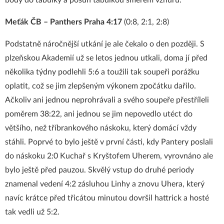
body do tabulky a posun tabulkou směrem vzhůru.
Meťák ČB – Panthers Praha 4:17
(0:8, 2:1, 2:8)
Podstatně náročnější utkání je ale čekalo o den později. S
plzeňskou Akademií už se letos jednou utkali, doma jí před
několika týdny podlehli 5:6 a toužili tak soupeři porážku
oplatit, což se jim zlepšeným výkonem zpočátku dařilo.
Ačkoliv ani jednou neprohrávali a svého soupeře přestříleli
poměrem 38:22, ani jednou se jim nepovedlo utéct do
většího, než tříbrankového náskoku, který domácí vždy
stáhli. Poprvé to bylo ještě v první části, kdy Pantery poslali
do náskoku 2:0 Kuchař s Kryštofem Uherem, vyrovnáno ale
bylo ještě před pauzou. Skvělý vstup do druhé periody
znamenal vedení 4:2 zásluhou Linhy a znovu Uhera, který
navíc krátce před třicátou minutou dovršil hattrick a hosté
tak vedli už 5:2.