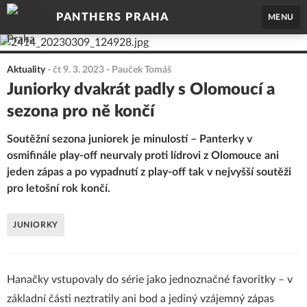
PANTHERS PRAHA
MENU
Aktuality
-
čt 9. 3. 2023
- Pauček Tomáš
Juniorky dvakrát padly s Olomoucí a
sezona pro ně končí
Soutěžní sezona juniorek je minulostí – Panterky v
osmifinále play-off neurvaly proti lídrovi z Olomouce ani
jeden zápas a po vypadnutí z play-off tak v nejvyšší soutěži
pro letošní rok končí.
JUNIORKY
Hanačky vstupovaly do série jako jednoznačné favoritky – v
základní části neztratily ani bod a jediný vzájemný zápas