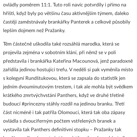
ovládly poměrem 11:1. Tuto roli navíc potvrdily i přímo na
hřišti, když byly po většinu času aktivnějším týmem, daleko
častěji zaměstnávaly brankářky Panterek a celkově působily
lepším dojmem než Pražanky.
Těm částečně uškodila také rozsáhlá marodka, která se
projevila zejména v sobotním klání, při němž se v poli
představila i brankářka Kateřina Macounová, jenž paradoxně
zařídila jedinou hostující trefu. V neděli si pak vyměnila místo
s kolegyní Rundštukovou, která se zapsala do statistik jen
jedním dvouminutovým trestem, i tak ale mohla být svědkem
krátkého zmrtvýchvstání Panthers, když ve druhé třetině
budoucí #princezny stáhly rozdíl na jedinou branku. Třetí
část nicméně i tak patřila Olomouci, která tak oba zápasy
ovládla s dvouciferným počtem vstřelených branek a
vystavila tak Panthers definitivní stopku – Pražanky tak