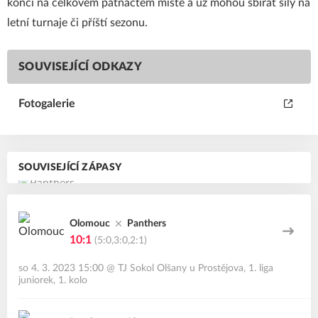
končí na celkovém patnáctém místě a už mohou sbírat síly na
letní turnaje či příští sezonu.
SOUVISEJÍCÍ ODKAZY
Fotogalerie
SOUVISEJÍCÍ ZÁPASY
Olomouc
Panthers
10:1
(5:0,3:0,2:1)
so 4. 3. 2023 15:00
@
TJ Sokol Olšany u Prostějova
,
1. liga
juniorek, 1. kolo