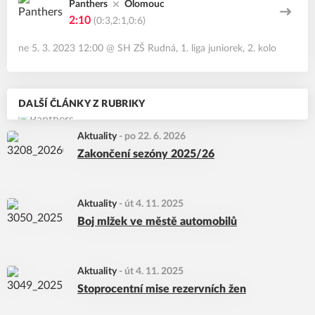
Panthers
Olomouc
2:10
(0:3,2:1,0:6)
ne 5. 3. 2023 12:00
@
SH ZŠ Rudná
,
1. liga juniorek, 2. kolo
DALŠÍ ČLÁNKY Z RUBRIKY
Aktuality
-
po 22. 6. 2026
Zakončení sezóny 2025/26
Aktuality
-
út 4. 11. 2025
Boj mlžek ve městě automobilů
Aktuality
-
út 4. 11. 2025
Stoprocentní mise rezervních žen