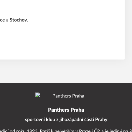
ice
a
Stochov
.
Panthers Praha
sportovní klub z jihozápadní části Prahy
adicí od roku 1993. Patří k největším v Praze i ČR a je jediný na 