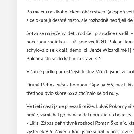
Po malém nealkoholickém občerstvení (alespoň větš
sice okupují desáté místo, ale rozhodně nepřijeli děl
Sotva se naše ženy, děti, rodiče i prarodiče usadil
početnou rodinkou – už jsme vedli 3:0. Polcar, Tome
schylovalo se k další demolici. Jenže Wizardi měli ji
Polcar a šlo se do kabin za stavu 4:5.
V šatně padlo pár ostřejších slov. Věděli jsme, že 
Druhá třetina začala bombou Pápy na 5:5, pak Likis 
třetinou bylo skóre 6:6 a začínalo se od nuly.
Ve třetí části jsme převzali otěže. Lukáš Pokorný si
hráče, vymíchal gólmana a dal nám klid na hokejky. 
- Likis. Zápas definitivně rozhodl Roman Školník, kt
výsledek 9:6. Závěr utkání jsme si užili v přesilovc