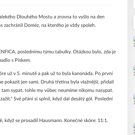
dalekého Dlouhého Mostu a zrovna to vyšlo na den
ás zachránil Doméz, na kterého je vždy spoleh.
NFICA, poslednímu týmu tabulky. Otázkou bylo, zda je
 padlo s Pískem.
re už v 5. minutě a pak už to byla kanonáda. Po první
e pokazit jen sami. Druhá třetina byla vlažnější, přidali
 jim tam sypat, tohle my vůbec neumíme nikomu nasypat.
ažít." Své přání si splnil, když dal desátý gól. Poslední
tě, když se prosadil Hausmann. Konečné skóre: 11:1.