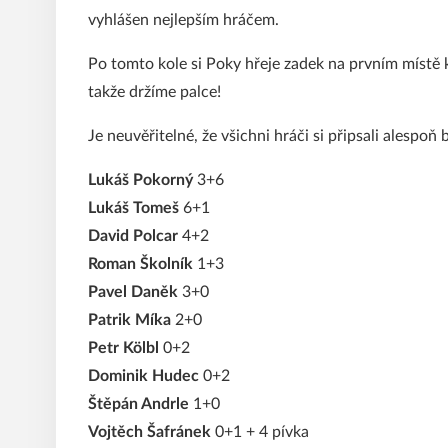
vyhlášen nejlepším hráčem.
Po tomto kole si Poky hřeje zadek na prvním místě k
takže držíme palce!
Je neuvěřitelné, že všichni hráči si připsali alespoň
Lukáš Pokorný
3+6
Lukáš Tomeš
6+1
David Polcar
4+2
Roman Školník
1+3
Pavel Daněk
3+0
Patrik Míka
2+0
Petr Kölbl
0+2
Dominik Hudec
0+2
Štěpán Andrle
1+0
Vojtěch Šafránek
0+1 + 4 pívka