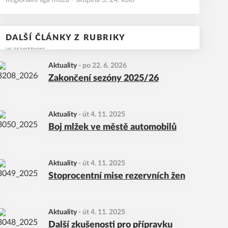
Regionální liga mužů - skupina 3, 24. kolo
DALŠÍ ČLÁNKY Z RUBRIKY
Aktuality
-
po 22. 6. 2026
Zakončení sezóny 2025/26
Aktuality
-
út 4. 11. 2025
Boj mlžek ve městě automobilů
Aktuality
-
út 4. 11. 2025
Stoprocentní mise rezervních žen
Aktuality
-
út 4. 11. 2025
Další zkušenosti pro přípravku