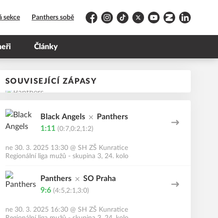
á sekce
Panthers sobě
Facebook
Instagram
TikTok
Platform X
YouTube
Zonerama
LinkedIn
neři
Články
SOUVISEJÍCÍ ZÁPASY
Black Angels
Panthers
1:11
(0:7,0:2,1:2)
ne 30. 3. 2025 13:30
@
SH ZŠ Kunratice
Regionální liga mužů - skupina 3, 24. kolo
Panthers
SO Praha
9:6
(4:5,2:1,3:0)
ne 30. 3. 2025 16:30
@
SH ZŠ Kunratice