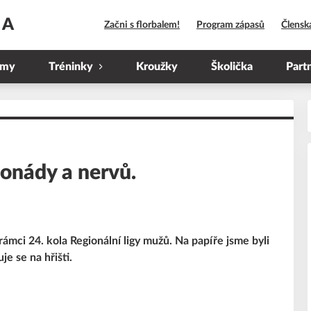
HA
Začni s florbalem!
Program zápasů
Člensk
ýmy
Tréninky
Kroužky
Školička
Part
nonády a nervů.
ámci 24. kola Regionální ligy mužů. Na papíře jsme byli
je se na hřišti.