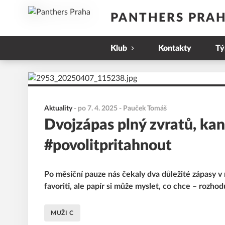
PANTHERS PRA
Klub
Kontakty
T
Aktuality
-
po 7. 4. 2025
- Pauček Tomáš
Dvojzápas plný zvratů, ka
#povolitpritahnout
Po měsíční pauze nás čekaly dva důležité zápasy v r
favoriti, ale papír si může myslet, co chce – rozhodu
MUŽI C