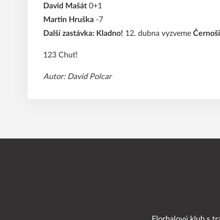
David Mašát
0+1
Martin Hruška
-7
Další zastávka: Kladno!
12. dubna vyzveme
Černoš
123 Chuť!
Autor: David Polcar
Florbalový klub s tr