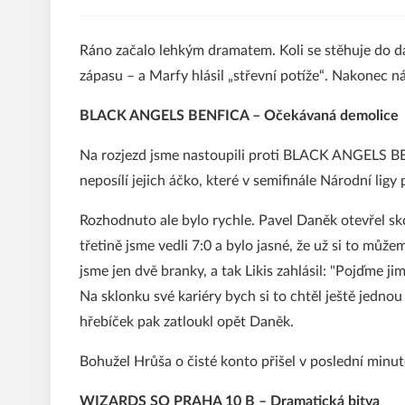
Ráno začalo lehkým dramatem. Koli se stěhuje do 
zápasu – a Marfy hlásil „střevní potíže“. Nakonec n
BLACK ANGELS BENFICA – Očekávaná demolice
Na rozjezd jsme nastoupili proti BLACK ANGELS BE
neposílí jejich áčko, které v semifinále Národní ligy
Rozhodnuto ale bylo rychle. Pavel Daněk otevřel skó
třetině jsme vedli 7:0 a bylo jasné, že už si to můžem
jsme jen dvě branky, a tak Likis zahlásil: "Pojďme
Na sklonku své kariéry bych si to chtěl ještě jednou z
hřebíček pak zatloukl opět Daněk.
Bohužel Hrůša o čisté konto přišel v poslední minu
WIZARDS SO PRAHA 10 B – Dramatická bitva