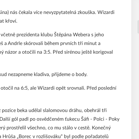
ina) nás čekala více nevyzpytatelná zkouška. Wizardi
at křoví.
i – včetně prezidenta klubu Štěpána Webera s jeho
š a Andrle skórovali během prvních tří minut a
ný názor a otočili na 3:5. Před sirénou ještě korigoval
pokud nezapneme kladiva, přijdeme o body.
otočil na 6:5, ale Wizardi opět srovnali. Před poslední
 z pozice beka udělal slalomovou dráhu, obehrál tři
Další gól padl po osvědčeném ťukecu Šáfi - Polci - Poky
erý prostřelil všechno, co mu stálo v cestě. Konečný
e a Hrůša „Borec v rozlišováku“ byl podle pořadatelů