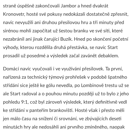
straně úspěšně zakončovali Jambor a hned dvakrát
Kronovetr, hosté své pokusy nedokázali dostatečně zpřesnit,
navíc nevyužili ani druhou přesilovou hru a tři minuty před
sirénou mohli započítat už šestou branku ve své síti, které
nezabránil ani jinak čarující Buzík. Hned po skončení početní
výhody, kterou rozdělila druhá přestávka, se navíc Start
prosadil už posedmé a výsledek začal zavánět debaklem.
Domácí navíc vyučovali i ve využívání přesilovek. Ta první,
nařízená za technický týmový prohřešek v podobě špatného
střídání sice ještě ke gólu nevedla, po Lombinově trestu už se
ale Start radoval a o pouhou minutu později už to bylo z jeho
pohledu 9:1, což byl zároveň výsledek, který definitivně vedl
ke střídání v panteřím brankovišti. Hosté však i přesto měli
jen málo času na snížení či srovnání, ve zbývajících deseti
minutách hry ale nedosáhli ani prvního zmíněného, naopak