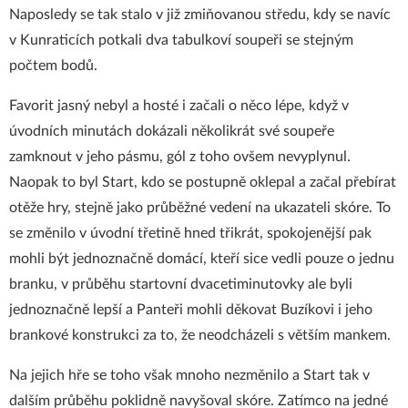
Naposledy se tak stalo v již zmiňovanou středu, kdy se navíc
v Kunraticích potkali dva tabulkoví soupeři se stejným
počtem bodů.
Favorit jasný nebyl a hosté i začali o něco lépe, když v
úvodních minutách dokázali několikrát své soupeře
zamknout v jeho pásmu, gól z toho ovšem nevyplynul.
Naopak to byl Start, kdo se postupně oklepal a začal přebírat
otěže hry, stejně jako průběžné vedení na ukazateli skóre. To
se změnilo v úvodní třetině hned třikrát, spokojenější pak
mohli být jednoznačně domácí, kteří sice vedli pouze o jednu
branku, v průběhu startovní dvacetiminutovky ale byli
jednoznačně lepší a Panteři mohli děkovat Buzíkovi i jeho
brankové konstrukci za to, že neodcházeli s větším mankem.
Na jejich hře se toho však mnoho nezměnilo a Start tak v
dalším průběhu poklidně navyšoval skóre. Zatímco na jedné