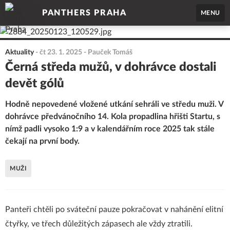
PANTHERS PRAHA
MENU
Aktuality
-
čt 23. 1. 2025
- Pauček Tomáš
Černá středa mužů, v dohrávce dostali
devět gólů
Hodně nepovedené vložené utkání sehráli ve středu muži. V
dohrávce předvánočního 14. Kola propadlina hřišti Startu, s
nímž padli vysoko 1:9 a v kalendářním roce 2025 tak stále
čekají na první body.
MUŽI
Panteři chtěli po sváteční pauze pokračovat v nahánění elitní
čtyřky, ve třech důležitých zápasech ale vždy ztratili.