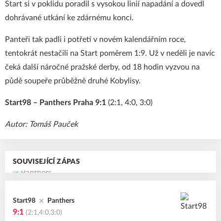
Start si v poklidu poradil s vysokou linií napadání a dovedl
dohrávané utkání ke zdárnému konci.
Panteři tak padli i potřetí v novém kalendářním roce,
tentokrát nestačili na Start poměrem 1:9. Už v neděli je navíc
čeká další náročné pražské derby, od 18 hodin vyzvou na
půdě soupeře průběžně druhé Kobylisy.
Start98 – Panthers Praha 9:1
(2:1, 4:0, 3:0)
Autor: Tomáš Pauček
SOUVISEJÍCÍ ZÁPAS
Start98
Panthers
9:1
(2:1,4:0,3:0)