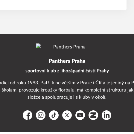
Panthers Praha
sportovní klub z jihozápadní části Prahy
adicí od roku 1993. Patří k největším v Praze i ČR a je jediný na 
i školami provozuje kroužky florbalu, má kompletní strukturu jak
složce a spolupracuje i s kluby v okolí.
Facebook
Instagram
TikTok
Platform X
YouTube
Zonerama
LinkedIn