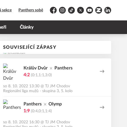
á sekce
Panthers sobě
Facebook
Instagram
TikTok
Platform X
YouTube
Zonerama
LinkedIn
neři
Články
SOUVISEJÍCÍ ZÁPASY
Králův Dvůr
Panthers
4:2
(0:1,1:1,3:0)
so 8. 10. 2022 13:30
@
TJ JM Chodov
Regionální liga mužů - skupina 3, 5. kolo
Panthers
Olymp
1:9
(0:4,0:1,1:4)
so 8. 10. 2022 16:30
@
TJ JM Chodov