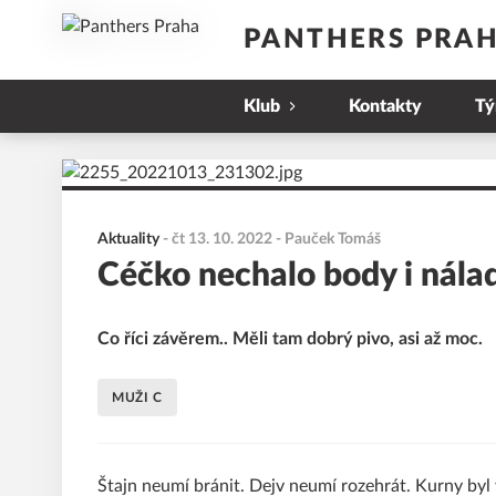
PANTHERS PRA
Klub
Kontakty
T
Aktuality
-
čt 13. 10. 2022
- Pauček Tomáš
Céčko nechalo body i nál
Co říci závěrem.. Měli tam dobrý pivo, asi až moc.
MUŽI C
Štajn neumí bránit. Dejv neumí rozehrát. Kurny byl