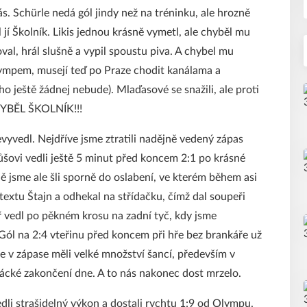
s. Schürle nedá gól jindy než na tréninku, ale hrozně
jí Školník. Likis jednou krásně vymetl, ale chyběl mu
oval, hrál slušně a vypil spoustu piva. A chybel mu
lympem, musejí teď po Praze chodit kanálama a
o ještě žádnej nebude). Mlaďasové se snažili, ale proti
HYBĚL ŠKOLNÍK!!!
vyvedl. Nejdříve jsme ztratili nadějně vedený zápas
ůšovi vedli ještě 5 minut před koncem 2:1 po krásné
ě jsme ale šli sporně do oslabení, ve kterém během asi
textu Štajn a odhekal na střídačku, čímž dal soupeři
ř vedl po pěkném krosu na zadní tyč, kdy jsme
. Gól na 2:4 vteřinu před koncem při hře bez brankáře už
e v zápase měli velké množství šancí, především v
dácké zakončení dne. A to nás nakonec dost mrzelo.
dli strašidelný výkon a dostali rychtu 1:9 od Olympu.