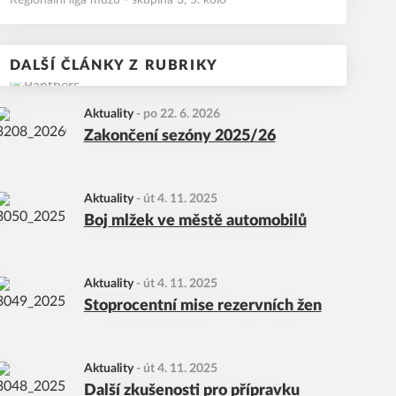
Regionální liga mužů - skupina 3, 5. kolo
DALŠÍ ČLÁNKY Z RUBRIKY
Aktuality
-
po 22. 6. 2026
Zakončení sezóny 2025/26
Aktuality
-
út 4. 11. 2025
Boj mlžek ve městě automobilů
Aktuality
-
út 4. 11. 2025
Stoprocentní mise rezervních žen
Aktuality
-
út 4. 11. 2025
Další zkušenosti pro přípravku