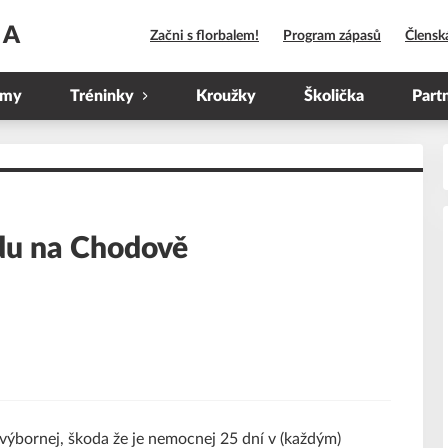
HA
Začni s florbalem!
Program zápasů
Člensk
ýmy
Tréninky
Kroužky
Školička
Part
adu na Chodově
 výbornej, škoda že je nemocnej 25 dní v (každým)