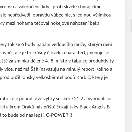
vrdosti a zakončení, kdy i proti skvěle chytajícímu
 ale nepředvedli opravdu vůbec nic, s jedinou výjimkou
terý mezi nohama tečoval hokejové nahození beka
terý tak se 6 body nahání vedoucího muže, kterým není
hyběl, ale je to krásný člověk i charakter), jmenuje se
eště za zmínku dělené 4.-5. místo v tabulce produktivity,
dy více, než má Šáfi (navazuju na minulý report Koliho a
 prodloužil loňský velkosběratel bodů Karbič, který je
tomto kole pobrali dvě výhry se skóre 21:2 a vyhoupli se
ici a krom Draků nás příště čekají taky Black Angels B
ad to bude od nás lepší. C-POWER!!!