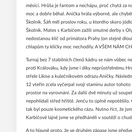
měsíci. Hrůša je fantom a nechápu, proč chytá za ná
moc a dobře běhal. Anička hrála výborně, ale chyběl 
Školník. Šáfi měl proslov roku, u kterého skoro jódl
Školník. Mates s Karbičem zažili smutné derby s O
nedostanou klíč od primátora Prahy (on stejně dlouh
chlapům ty kličky moc nechodily. A VŠEM NÁM C
Turnaj bez 7 stabilních členů kádru se nám vůbec ne
proti Králováku, kdy jsme i díky neprůstřelnému Hr
střele Likise a kulečníkovém odrazu Aničky. Následn
12 vteřin zcela vyčerpal svoji staminu autor tohoto 
prostor na vyrovnání. Za další dvě minuty už soupe
nepohlídali střed hřiště. Jenču to úplně nepotěšilo
tak byl pouze kosmetického rázu. Nutno říct, že jsm
Karbičově lajně jsme se předháněli v soutěži o chu
A to hlavně proto, že ve druhém zápase jsme předve