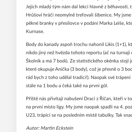
Jejich mladý tým nám dal lekci hlavně z běhavosti, t
Hrůšovi hráči neomylně trefovali šibenice. My jsme
pěkné branky v přesilovce v podání Marka Leiše, k
Kurnase.
Body do kanady aspoň trochu nahonil Likis (1+1), k
nikdo jiný než hvězda tohoto reportu (ač na turnaji c
Školník a má 7 bodů. Ze statistického okénka stojí j
které okupuje Anička (3 body), což je přesně o 3 bo
rád bych z toho udělal tradici!). Naopak své trápení
stále na 1 bodu a čeká také na první gól.
Příště nás přivítají nabušení Draci z Říčan, kteří v 
na první místo ligy. My jsme naopak spadli na 4. poz
U23, trápící se na posledním místě tabulky. Tak sn
Autor: Martin Eckstein