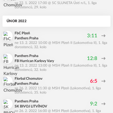
so 22. 1. 2022 17:00
@
SC SLUNETA Ústí n/L
,
1. liga
dorostenců, 29. kolo
ÚNOR 2022
FbC Plzeň
3:11
Panthers Praha
ne 13. 2. 2022 10:00
@
MSH Plzeň II (Lokomotiva II)
,
1. liga
dorostenců, 32. kolo
Panthers Praha
12:8
FB Hurrican Karlovy Vary
ne 13. 2. 2022 13:00
@
MSH Plzeň II (Lokomotiva II)
,
1. liga
dorostenců, 32. kolo
Florbal Chomutov
6:5
Panthers Praha
so 26. 2. 2022 11:30
@
MSH Plzeň (Lokomotiva)
,
1. liga
dorostenců, 35. kolo
Panthers Praha
9:2
SK BIVOJ LITVÍNOV
so 26. 2. 2022 16:00
@
MSH Plzeň (Lokomotiva)
,
1. liga