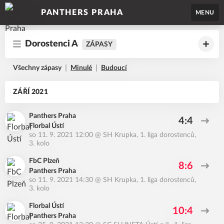
PANTHERS PRAHA
MENU
Dorostenci A
ZÁPASY
Všechny zápasy
Minulé
Budoucí
ZÁŘÍ 2021
Panthers Praha
4:4
Florbal Ústí
so 11. 9. 2021 12:00
@
SH Krupka
,
1. liga dorostenců,
3. kolo
FbC Plzeň
8:6
Panthers Praha
so 11. 9. 2021 14:30
@
SH Krupka
,
1. liga dorostenců,
3. kolo
Florbal Ústí
10:4
Panthers Praha