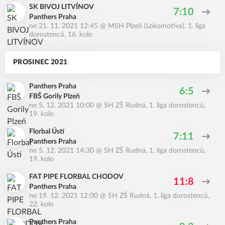
SK BIVOJ LITVÍNOV
7:10
Panthers Praha
ne 21. 11. 2021 12:45
@
MSH Plzeň (Lokomotiva)
,
1. liga
dorostenců, 16. kolo
PROSINEC 2021
Panthers Praha
6:5
FBŠ Gorily Plzeň
ne 5. 12. 2021 10:00
@
SH ZŠ Rudná
,
1. liga dorostenců,
19. kolo
Florbal Ústí
7:11
Panthers Praha
ne 5. 12. 2021 14:30
@
SH ZŠ Rudná
,
1. liga dorostenců,
19. kolo
FAT PIPE FLORBAL CHODOV
11:8
Panthers Praha
ne 19. 12. 2021 12:00
@
SH ZŠ Rudná
,
1. liga dorostenců,
22. kolo
Panthers Praha