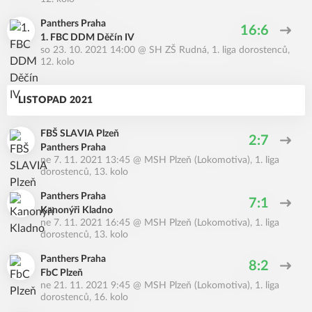
Panthers Praha
16:6
1. FBC DDM Děčín IV
so 23. 10. 2021 14:00
@
SH ZŠ Rudná
,
1. liga dorostenců,
12. kolo
LISTOPAD 2021
FBŠ SLAVIA Plzeň
2:7
Panthers Praha
ne 7. 11. 2021 13:45
@
MSH Plzeň (Lokomotiva)
,
1. liga
dorostenců, 13. kolo
Panthers Praha
7:1
Kanonýři Kladno
ne 7. 11. 2021 16:45
@
MSH Plzeň (Lokomotiva)
,
1. liga
dorostenců, 13. kolo
Panthers Praha
8:2
FbC Plzeň
ne 21. 11. 2021 9:45
@
MSH Plzeň (Lokomotiva)
,
1. liga
dorostenců, 16. kolo