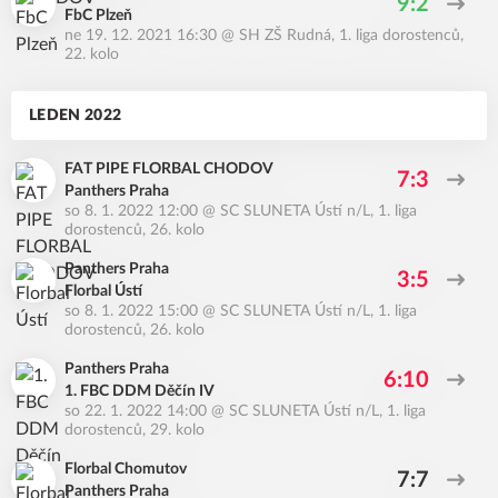
9:2
FbC Plzeň
ne 19. 12. 2021 16:30
@
SH ZŠ Rudná
,
1. liga dorostenců,
22. kolo
LEDEN 2022
FAT PIPE FLORBAL CHODOV
7:3
Panthers Praha
so 8. 1. 2022 12:00
@
SC SLUNETA Ústí n/L
,
1. liga
dorostenců, 26. kolo
Panthers Praha
3:5
Florbal Ústí
so 8. 1. 2022 15:00
@
SC SLUNETA Ústí n/L
,
1. liga
dorostenců, 26. kolo
Panthers Praha
6:10
1. FBC DDM Děčín IV
so 22. 1. 2022 14:00
@
SC SLUNETA Ústí n/L
,
1. liga
dorostenců, 29. kolo
Florbal Chomutov
7:7
Panthers Praha