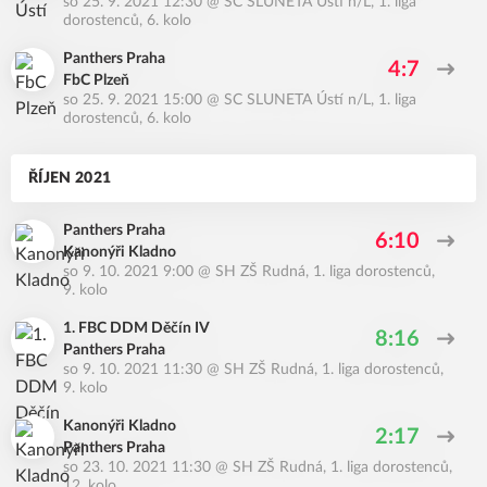
so 25. 9. 2021 12:30
@
SC SLUNETA Ústí n/L
,
1. liga
dorostenců, 6. kolo
Panthers Praha
4:7
FbC Plzeň
so 25. 9. 2021 15:00
@
SC SLUNETA Ústí n/L
,
1. liga
dorostenců, 6. kolo
ŘÍJEN 2021
Panthers Praha
6:10
Kanonýři Kladno
so 9. 10. 2021 9:00
@
SH ZŠ Rudná
,
1. liga dorostenců,
9. kolo
1. FBC DDM Děčín IV
8:16
Panthers Praha
so 9. 10. 2021 11:30
@
SH ZŠ Rudná
,
1. liga dorostenců,
9. kolo
Kanonýři Kladno
2:17
Panthers Praha
so 23. 10. 2021 11:30
@
SH ZŠ Rudná
,
1. liga dorostenců,
12. kolo