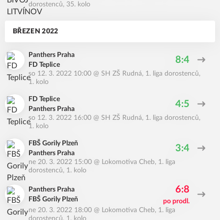
dorostenců, 35. kolo
BŘEZEN 2022
Panthers Praha
8:4
FD Teplice
so 12. 3. 2022 10:00
@
SH ZŠ Rudná
,
1. liga dorostenců,
1. kolo
FD Teplice
4:5
Panthers Praha
so 12. 3. 2022 16:00
@
SH ZŠ Rudná
,
1. liga dorostenců,
1. kolo
FBŠ Gorily Plzeň
3:4
Panthers Praha
ne 20. 3. 2022 15:00
@
Lokomotiva Cheb
,
1. liga
dorostenců, 1. kolo
6:8
Panthers Praha
FBŠ Gorily Plzeň
po prodl.
ne 20. 3. 2022 18:00
@
Lokomotiva Cheb
,
1. liga
dorostenců, 1. kolo