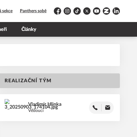
á sekce
Panthers sobě
Facebook
Instagram
TikTok
Platform X
YouTube
Zonerama
LinkedIn
neři
Články
REALIZAČNÍ TÝM
Vladimír
Hlinka
Vedoucí