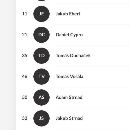
11
JE
Jakub
Ebert
21
DC
Daniel
Cypro
35
TD
Tomáš
Ducháček
46
TV
Tomáš
Vosála
50
AS
Adam
Strnad
52
JS
Jakub
Strnad