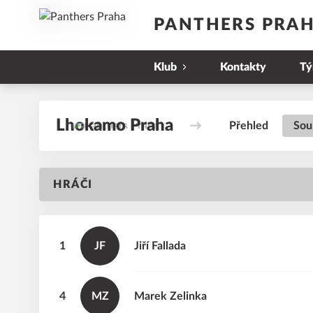
PANTHERS PRA
Klub
Kontakty
T
Lhokamo Praha
Přehled
Sou
HRÁČI
1
JF
Jiří
Fallada
4
MZ
Marek
Zelinka