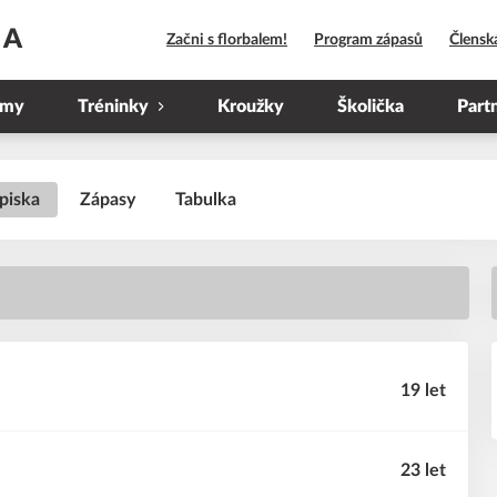
HA
Začni s florbalem!
Program zápasů
Člensk
ýmy
Tréninky
Kroužky
Školička
Part
piska
Zápasy
Tabulka
19 let
23 let