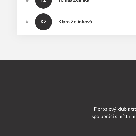
#
TZ
Tomáš
Zelinka
#
KZ
Klára
Zelinková
Florbalový klub s tr
spolupráci s místním