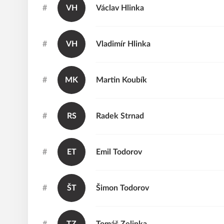
#
VH
Václav
Hlinka
#
VH
Vladimír
Hlinka
#
MK
Martin
Koubík
#
RS
Radek
Strnad
#
ET
Emil
Todorov
#
ŠT
Šimon
Todorov