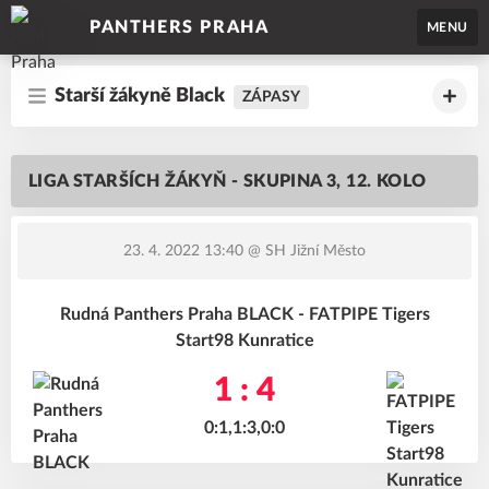
PANTHERS PRAHA
MENU
Starší žákyně Black
ZÁPASY
LIGA STARŠÍCH ŽÁKYŇ - SKUPINA 3, 12. KOLO
23. 4. 2022 13:40
@ SH Jižní Město
Rudná Panthers Praha BLACK - FATPIPE Tigers
Start98 Kunratice
1 : 4
0:1,1:3,0:0