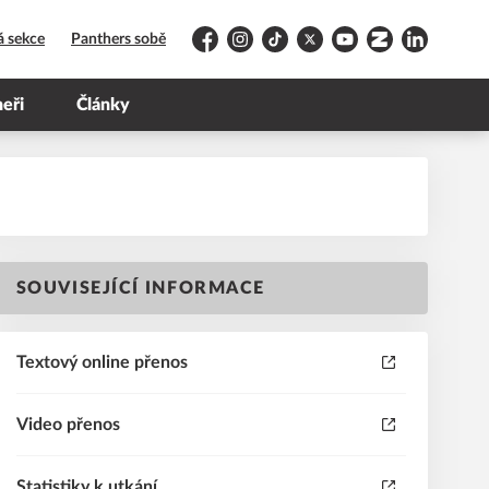
á sekce
Panthers sobě
Facebook
Instagram
TikTok
Platform X
YouTube
Zonerama
LinkedIn
neři
Články
SOUVISEJÍCÍ INFORMACE
Textový online přenos
Video přenos
Statistiky k utkání