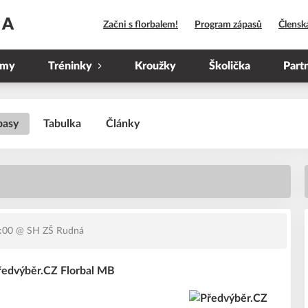
HA
Začni s florbalem!
Program zápasů
Člensk
ýmy
Tréninky
Kroužky
Školička
Part
pasy
Tabulka
Články
:00
@ SH ZŠ Rudná
Předvýběr.CZ Florbal MB