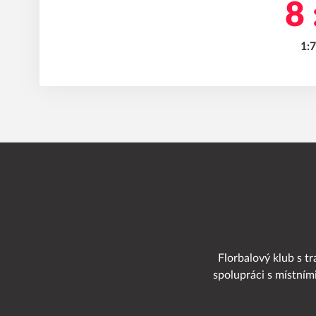
8 
1:7
Florbalový klub s tr
spolupráci s místním