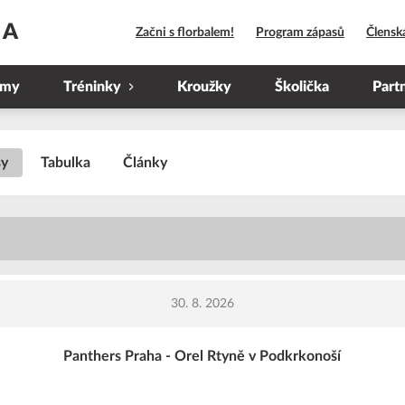
HA
Začni s florbalem!
Program zápasů
Člensk
ýmy
Tréninky
Kroužky
Školička
Part
sy
Tabulka
Články
30. 8. 2026
Panthers Praha - Orel Rtyně v Podkrkonoší