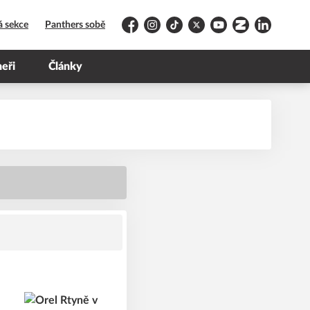
á sekce
Panthers sobě
Facebook
Instagram
TikTok
Platform X
YouTube
Zonerama
LinkedIn
neři
Články