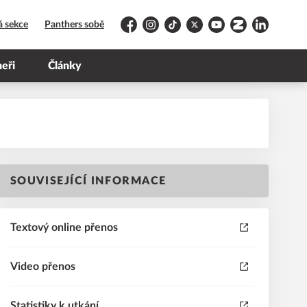
á sekce
Panthers sobě
Facebook
Instagram
TikTok
Platform X
YouTube
Zonerama
LinkedIn
neři
Články
SOUVISEJÍCÍ INFORMACE
Textový online přenos
Video přenos
Statistiky k utkání