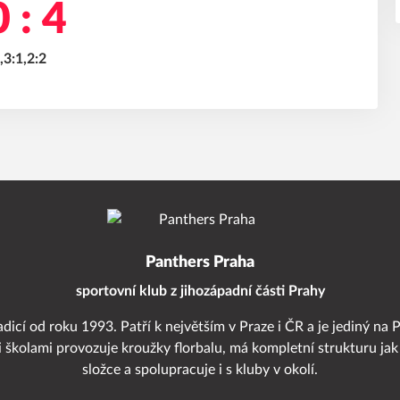
 : 4
,3:1,2:2
Panthers Praha
sportovní klub z jihozápadní části Prahy
adicí od roku 1993. Patří k největším v Praze i ČR a je jediný na 
i školami provozuje kroužky florbalu, má kompletní strukturu jak
složce a spolupracuje i s kluby v okolí.