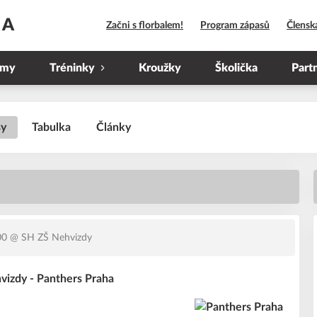
HA
Začni s florbalem!
Program zápasů
Člensk
ýmy
Tréninky
Kroužky
Školička
Part
sy
Tabulka
Články
00
@ SH ZŠ Nehvizdy
vizdy - Panthers Praha