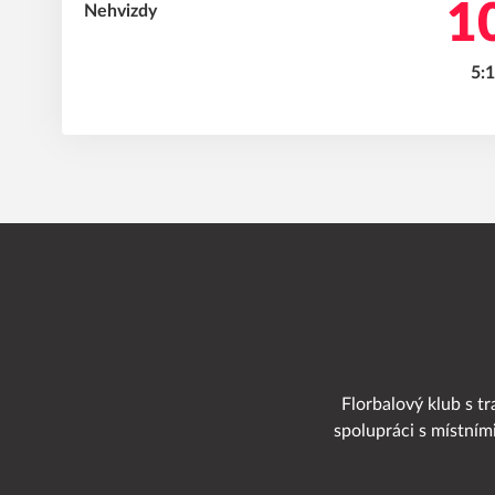
10
5:1
Florbalový klub s tr
spolupráci s místním