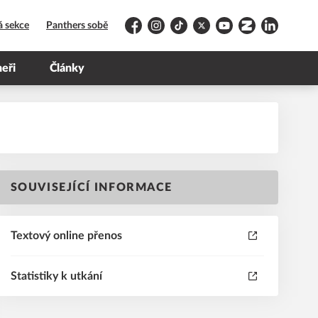
á sekce
Panthers sobě
Facebook
Instagram
TikTok
Platform X
YouTube
Zonerama
LinkedIn
neři
Články
SOUVISEJÍCÍ INFORMACE
Textový online přenos
Statistiky k utkání