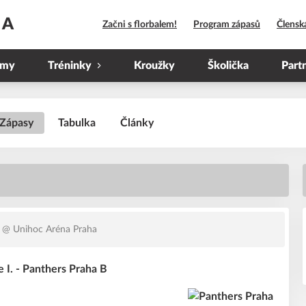
HA
Začni s florbalem!
Program zápasů
Člensk
ýmy
Tréninky
Kroužky
Školička
Part
Zápasy
Tabulka
Články
@ Unihoc Aréna Praha
e I. - Panthers Praha B