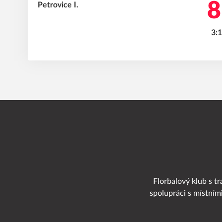
8
3:1
Florbalový klub s tr
spolupráci s místním