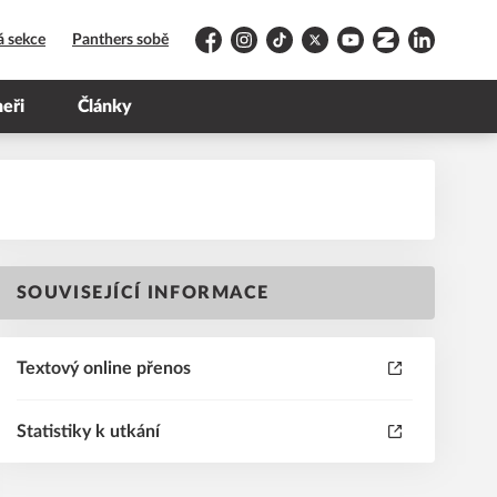
á sekce
Panthers sobě
Facebook
Instagram
TikTok
Platform X
YouTube
Zonerama
LinkedIn
neři
Články
SOUVISEJÍCÍ INFORMACE
Textový online přenos
Statistiky k utkání