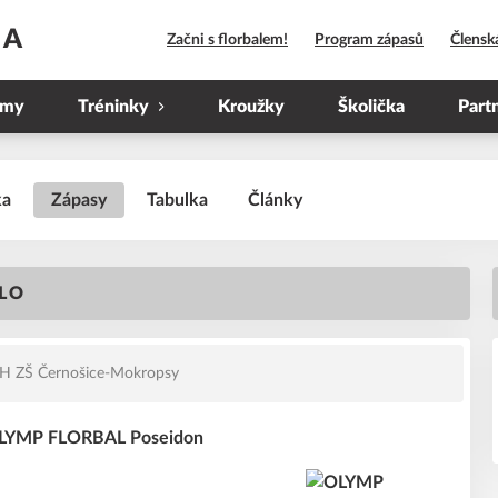
HA
Začni s florbalem!
Program zápasů
Člensk
ýmy
Tréninky
Kroužky
Školička
Part
ka
Zápasy
Tabulka
Články
OLO
H ZŠ Černošice-Mokropsy
 OLYMP FLORBAL Poseidon