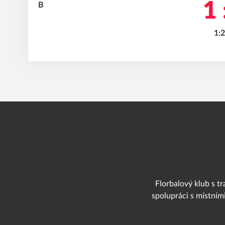
1 
1:2
Florbalový klub s tr
spolupráci s místním