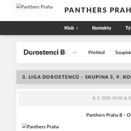
PANTHERS PRA
Klub
Kontakty
T
Dorostenci B
Přehled
Soupis
3. LIGA DOROSTENCŮ - SKUPINA 3, 9. K
8. 3. 2025 14:50
@ S
Panthers Praha B -