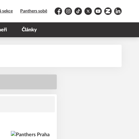
á sekce
Panthers sobě
Facebook
Instagram
TikTok
Platform X
YouTube
Zonerama
LinkedIn
neři
Články