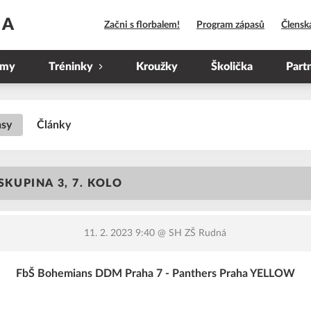
HA
Začni s florbalem!
Program zápasů
Člensk
ýmy
Tréninky
Kroužky
Školička
Part
asy
Články
 SKUPINA 3, 7. KOLO
11. 2. 2023 9:40
@ SH ZŠ Rudná
FbŠ Bohemians DDM Praha 7 - Panthers Praha YELLOW