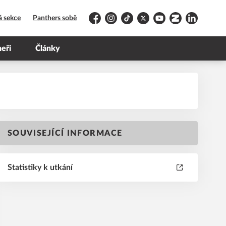
á sekce
Panthers sobě
Facebook
Instagram
TikTok
Platform X
YouTube
Zonerama
LinkedIn
neři
Články
SOUVISEJÍCÍ INFORMACE
Statistiky k utkání