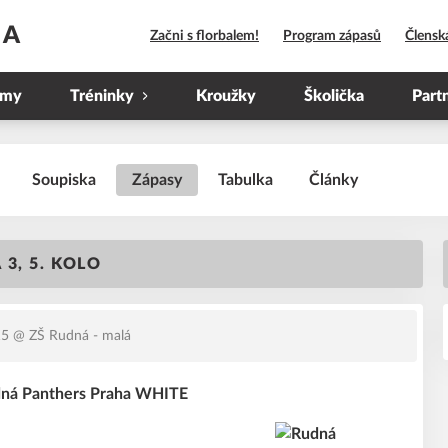
HA
Začni s florbalem!
Program zápasů
Člensk
ýmy
Tréninky
Kroužky
Školička
Part
Soupiska
Zápasy
Tabulka
Články
3, 5. KOLO
15
@ ZŠ Rudná - malá
dná Panthers Praha WHITE