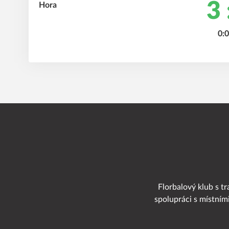
3 
0:0
Florbalový klub s tr
spolupráci s místním