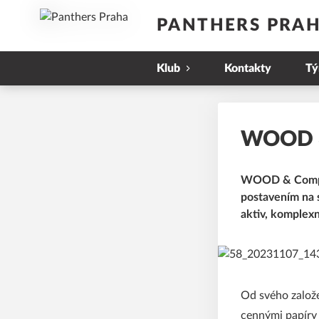
PANTHERS PRA
Klub
Kontakty
T
WOOD 
WOOD & Company
postavením na s
aktiv, komplex
Od svého založ
cennými papíry 