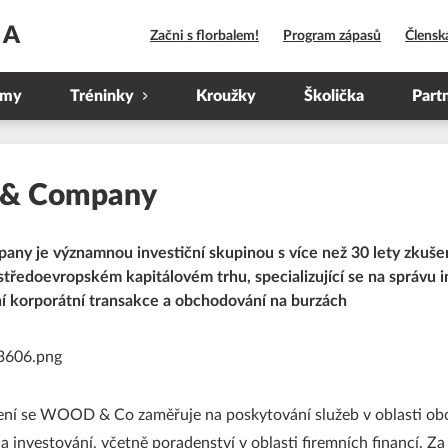
HA
Začni s florbalem!
Program zápasů
Člensk
ýmy
Tréninky
Kroužky
Školička
Part
& Company
 je významnou investiční skupinou s více než 30 lety zkuše
tředoevropském kapitálovém trhu, specializující se na správu i
ní korporátní transakce a obchodování na burzách
ení se WOOD & Co zaměřuje na poskytování služeb v oblasti ob
a investování, včetně poradenství v oblasti firemních financí. Z