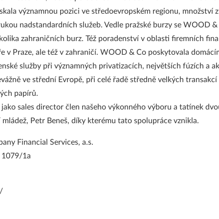
ala významnou pozici ve středoevropském regionu, množství z
zárukou nadstandardních služeb. Vedle pražské burzy se WOOD 
kolika zahraničních burz. Též poradenství v oblasti firemních fin
ře v Praze, ale též v zahraničí. WOOD & Co poskytovala domácí
nské služby při významných privatizacích, největších fúzích a a
evážně ve střední Evropě, při celé řadě středně velkých transakcí
ých papírů.
 jako sales director člen našeho výkonného výboru a tatínek dvo
ší mládež, Petr Beneš, díky kterému tato spolupráce vznikla.
 Financial Services, a.s.
y 1079/1a
/