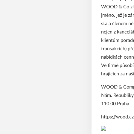
WOOD & Co získ
jméno, jež je 
stala členem ně
nejen z kancelá
klientům porade
transakcích) př
nabídkách cenn
Ve firmě působí
hrajících za na
WOOD & Company
Nám. Republik
110 00 Praha
https://wood.cz