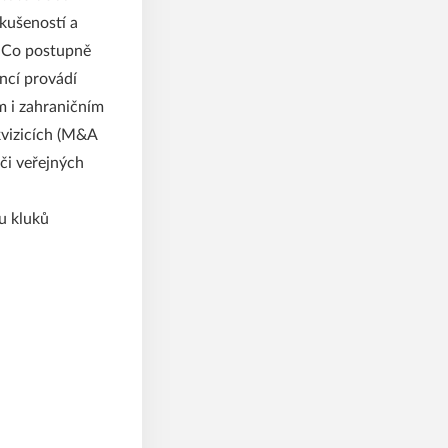
kušeností a
& Co postupně
ancí provádí
m i zahraničním
kvizicích (M&A
 či veřejných
u kluků