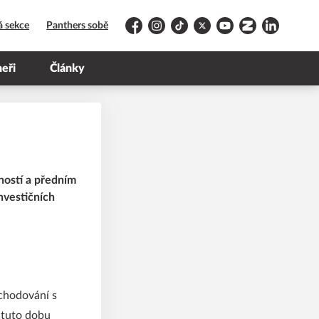
á sekce
Panthers sobě
Facebook
Instagram
TikTok
Platform X
YouTube
Zonerama
LinkedIn
neři
Články
ností a předním
nvestičních
chodování s
a tuto dobu