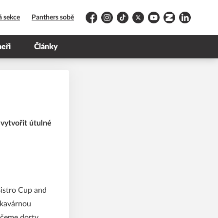
á sekce
Panthers sobě
Facebook
Instagram
TikTok
Platform X
YouTube
Zonerama
LinkedIn
neři
Články
 vytvořit útulné
Bistro Cup and
s kavárnou
ečeme dorty.