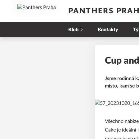
PANTHERS PRA
Klub
Kontakty
T
Cup and
Jsme rodinná ka
místo, kam se b
Všechno nabízen
Cake je ideální
provozujeme vl