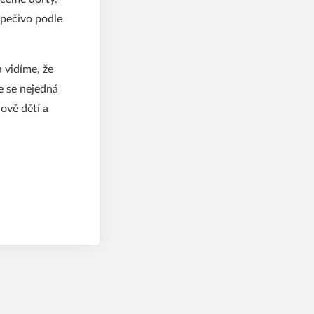
pečivo podle
 vidíme, že
že se nejedná
hově dětí a