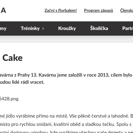
HA
Začni s florbalem!
Program zápasů
Člensk
ýmy
Tréninky
Kroužky
Školička
Part
 Cake
várna z Prahy 13. Kavárnu jsme založili v roce 2013, cílem bylo
udou lidé rádi vracet.
é jídlo vyrábíme přímo na místě. Vše pěkně čerstvé a lahodné. 
 místo pro rychlou snídani, kvalitní oběd a sladkou tečku. Spolu 
astní dortovou výrobnu, kde vyrábíme všechny naše dezerty a p