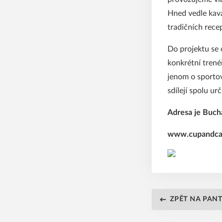
Hned vedle kav
tradičních rece
Do projektu se 
konkrétní trenéř
jenom o sportovn
sdílejí spolu ur
Adresa je Buch
www.cupandca
ZPĚT NA PAN