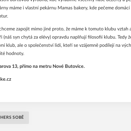
árny máme i vlastní pekárnu Mamas bakery, kde pečeme domácí 
ptur.
chceme zapojit mimo jiné proto, že máme k tomuto klubu vztah a
i (náš syn chytá za elévy) opravdu naplňují filosofii klubu. Tedy 
í klub, ale o společenství lidí, kteří se vzájemně podílejí na výc
čité hodnoty.
arova 13, přímo na metru Nové Butovice.
ke.cz
THERS SOBĚ