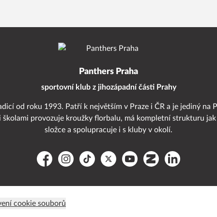
Panthers Praha
sportovní klub z jihozápadní části Prahy
adicí od roku 1993. Patří k největším v Praze i ČR a je jediný na 
i školami provozuje kroužky florbalu, má kompletní strukturu jak
složce a spolupracuje i s kluby v okolí.
Facebook
Instagram
TikTok
Platform X
YouTube
Zonerama
LinkedIn
ení cookie souborů