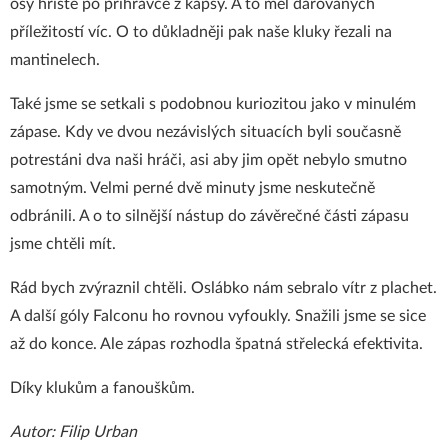
osy hřiště po přihrávce z kapsy. A to měl darovaných
příležitostí víc. O to důkladněji pak naše kluky řezali na
mantinelech.
Také jsme se setkali s podobnou kuriozitou jako v minulém
zápase. Kdy ve dvou nezávislých situacích byli současně
potrestáni dva naši hráči, asi aby jim opět nebylo smutno
samotným. Velmi perné dvě minuty jsme neskutečně
odbránili. A o to silnější nástup do závěrečné části zápasu
jsme chtěli mít.
Rád bych zvýraznil chtěli. Oslábko nám sebralo vítr z plachet.
A další góly Falconu ho rovnou vyfoukly. Snažili jsme se sice
až do konce. Ale zápas rozhodla špatná střelecká efektivita.
Díky klukům a fanouškům.
Autor: Filip Urban