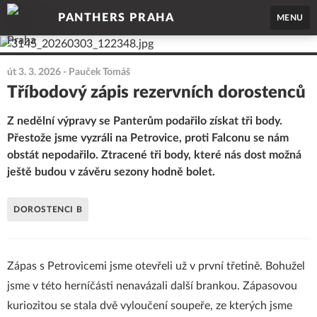
PANTHERS PRAHA
MENU
út 3. 3. 2026
- Pauček Tomáš
Tříbodový zápis rezervních dorostenců
Z nedělní výpravy se Panterům podařilo získat tři body.
Přestože jsme vyzráli na Petrovice, proti Falconu se nám
obstát nepodařilo. Ztracené tři body, které nás dost možná
ještě budou v závěru sezony hodně bolet.
DOROSTENCI B
Zápas s Petrovicemi jsme otevřeli už v první třetině. Bohužel
jsme v této herníčásti nenavázali další brankou. Zápasovou
kuriozitou se stala dvě vyloučení soupeře, ze kterých jsme