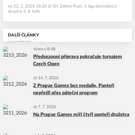
ne 22. 2. 2026 18:20
@
SH Zelený Pruh
,
3. liga dorostenců -
skupina 3, 8. kolo
DALŠÍ ČLÁNKY
včera v 8:48
Předsezonní příprava pokračuje turnajem
Czech Open
út 14. 7. 2026
Z Prague Games bez medaile, Panteři
nepřešli přes páteční program
út 7. 7. 2026
Na Prague Games míří čtyři panteří družstva