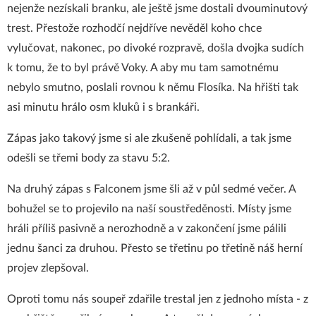
nejenže nezískali branku, ale ještě jsme dostali dvouminutový
trest. Přestože rozhodčí nejdříve nevěděl koho chce
vylučovat, nakonec, po divoké rozpravě, došla dvojka sudích
k tomu, že to byl právě Voky. A aby mu tam samotnému
nebylo smutno, poslali rovnou k němu Flosíka. Na hřišti tak
asi minutu hrálo osm kluků i s brankáři.
Zápas jako takový jsme si ale zkušeně pohlídali, a tak jsme
odešli se třemi body za stavu 5:2.
Na druhý zápas s Falconem jsme šli až v půl sedmé večer. A
bohužel se to projevilo na naší soustředěnosti. Místy jsme
hráli příliš pasivně a nerozhodně a v zakončení jsme pálili
jednu šanci za druhou. Přesto se třetinu po třetině náš herní
projev zlepšoval.
Oproti tomu nás soupeř zdařile trestal jen z jednoho místa - z