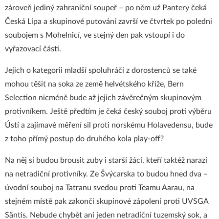
zároveň jediný zahraniční soupeř – po něm už Pantery čeká
Česká Lípa a skupinové putování završí ve čtvrtek po poledni
soubojem s Mohelnicí, ve stejný den pak vstoupí i do
vyřazovací části.
Jejich o kategorii mladší spoluhráči z dorostenců se také
mohou těšit na soka ze země helvétského kříže, Bern
Selection nicméně bude až jejich závěrečným skupinovým
protivníkem. Ještě předtím je čeká český souboj proti výběru
Ústí a zajímavé měření sil proti norskému Holavedensu, bude
z toho přímý postup do druhého kola play-off?
Na něj si budou brousit zuby i starší žáci, kteří taktéž narazí
na netradiční protivníky. Ze Švýcarska to budou hned dva –
úvodní souboj na Tatranu svedou proti Teamu Aarau, na
stejném místě pak zakončí skupinové zápolení proti UVSGA
Säntis. Nebude chybět ani jeden netradiční tuzemský sok, a