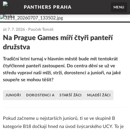
PANTHERS PRAHA
MENU
út 7. 7. 2026
- Pauček Tomáš
Na Prague Games míří čtyři panteří
družstva
Tradiční letní turnaj v hlavním městě bude mít tentokrát
čtyřčlenné panteří zastoupení. Do centra dění se už ve
středu vypraví naši mlži, strži, dorostenci a junioři, na jaké
soupeře se mohou těšit?
JUNIOŘI
DOROSTENCI A
STARŠÍ ŽÁCI
MLADŠÍ ŽÁCI
Pokud začneme u nejstarších juniorů, ti se ve skupině B
kategorie B18 dočkají hned na úvod švýcarského UCY. To je