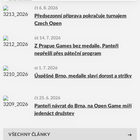
čt 6. 8. 2026
Předsezonní příprava pokračuje turnajem
Czech Open
út 14. 7. 2026
Z Prague Games bez medaile, Panteři
nepřešli přes páteční program
st 1. 7. 2026
Úspěšné Brno, medaile slaví dorost a stržky
čt 25. 6. 2026
Panteří návrat do Brna, na Open Game míří
jedenáct družstev
VŠECHNY ČLÁNKY